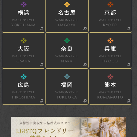
横浜
名古屋
京都
WAKONSTYLE
WAKONSTYLE
WAKONSTYLE
YOKOHAMA
NAGOYA
KYOTO
大阪
奈良
兵庫
WAKONSTYLE
WAKONSTYLE
WAKONSTYLE
OSAKA
NARA
HYOGO
広島
福岡
熊本
WAKONSTYLE
WAKONSTYLE
WAKONSTYLE
HIROSHIMA
FUKUOKA
KUMAMOTO