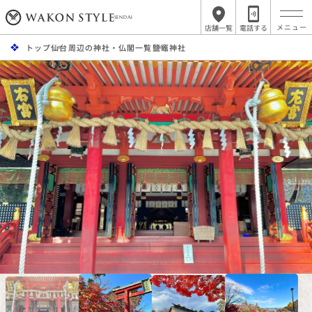
SENDAI
店舗一覧
電話する
トップ
仙台周辺の神社・仏閣一覧
鹽竈神社