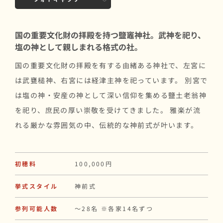
国の重要文化財の拝殿を持つ鹽竈神社。武神を祀り、
塩の神として親しまれる格式の社。
国の重要文化財の拝殿を有する由緒ある神社で、左宮に
は武甕槌神、右宮には経津主神を祀っています。 別宮で
は塩の神・安産の神として深い信仰を集める鹽土老翁神
を祀り、庶民の厚い崇敬を受けてきました。 雅楽が流
れる厳かな雰囲気の中、伝統的な神前式が叶います。
初穂料
100,000円
挙式スタイル
神前式
参列可能人数
〜28名 ※各家14名ずつ