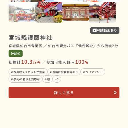
解説動画あり
宮城縣護國神社
愛
宮城県仙台市青葉区
／
仙台市観光バス「仙台城址」から徒歩2分
宮城
神前式
神前
10.3
100
初穂料
万円
／
参加可能人数〜
名
初穂
# 写真映えスポットが豊富
# 近隣に会食会場あり
# バリアフリー
# 
# 参列40名以上対応可
# 桜
+5
# 
詳しく見る