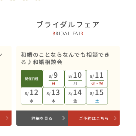
ブライダルフェア
B
RIDAL FAI
R
オンライン開催
ン
和婚のことならなんでも相談でき
る♪和婚相談会
9
10
11
8/
8/
8/
開催日程
日
月
火・祝
12
13
14
15
8/
8/
8/
8/
水
木
金
土
ら
詳細を見る
ご予約はこちら