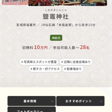
しおがまじんじゃ
鹽竈神社
宮城県塩竈市
／
JR仙石線「本塩釜駅」から徒歩15分
神前式
10
28
初穂料
万円
／
参加可能人数〜
名
# 写真映えスポットが豊富
# 近隣に会食会場あり
# 駅チカ・好アクセス
# 駐車場あり
基本情報
おすすめポイント
フォトギャラリー