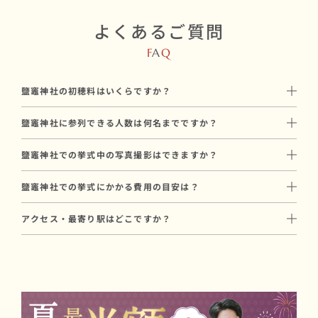
よくあるご質問
F
A
Q
鹽竈神社の初穂料はいくらですか？
初穂料は100,000円です。
鹽竈神社に参列できる人数は何名までですか？
神社に直接お納めいただく挙式のお礼で、和婚スタイルのプラン
鹽竈神社には最大28名 ※各家14名ずつ参列可能です。
料金とは別途必要です。
鹽竈神社での挙式中の写真撮影はできますか？
親族中心の少人数での家族婚に向いています。
鹽竈神社では挙式中の撮影には制限がございます。
参列人数に合わせたプランや会場のご提案も可能ですので、お気
鹽竈神社での挙式にかかる費用の目安は？
撮影を重視される方には、撮影条件に合った神社のご提案も可能
軽にご相談ください。
鹽竈神社での挙式にかかる基本費用は、合計199,000円〜が目安
ですので、お気軽にご相談ください。
アクセス・最寄り駅はどこですか？
です（初穂料100,000円 ＋ プラン料金99,000円〜）。
JR仙石線「本塩釜駅」より徒歩15分。
初穂料は神社に直接お納めいただく費用で、プラン料金とは別途
駐車場もございます。
必要です。
写真撮影や会食を含むプランもあり、ご予算に合わせたご提案が
可能です。