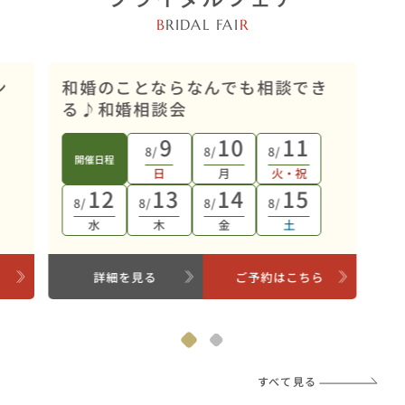
B
RIDAL FAI
R
オンライン開催
ン
和婚のことならなんでも相談でき
る♪和婚相談会
9
10
11
8/
8/
8/
開催日程
日
月
火・祝
12
13
14
15
8/
8/
8/
8/
水
木
金
土
ら
詳細を見る
ご予約はこちら
すべて見る