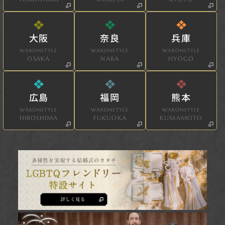
大阪
奈良
兵庫
WAKONSTYLE
WAKONSTYLE
WAKONSTYLE
OSAKA
NARA
HYOGO
広島
福岡
熊本
WAKONSTYLE
WAKONSTYLE
WAKONSTYLE
HIROSHIMA
FUKUOKA
KUMAMOTO