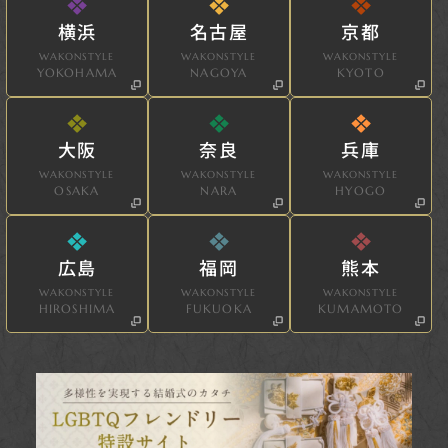
横浜
名古屋
京都
WAKONSTYLE
WAKONSTYLE
WAKONSTYLE
YOKOHAMA
NAGOYA
KYOTO
大阪
奈良
兵庫
WAKONSTYLE
WAKONSTYLE
WAKONSTYLE
OSAKA
NARA
HYOGO
広島
福岡
熊本
WAKONSTYLE
WAKONSTYLE
WAKONSTYLE
HIROSHIMA
FUKUOKA
KUMAMOTO