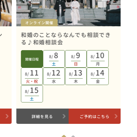
オンライン開催
ン
和婚のことならなんでも相談でき
る♪和婚相談会
8
9
10
8/
8/
8/
開催日程
土
日
月
11
12
13
14
8/
8/
8/
8/
火・祝
水
木
金
15
8/
土
ら
詳細を見る
ご予約はこちら