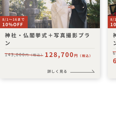
8/1〜16まで
8/
10%OFF
1
神社・仏閣挙式＋写真撮影プラ
ン
128,700
6
143,000
円（税込）
円
（税込）
詳しく見る