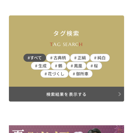
タグ検索
T
AG SEARC
H
#すべて
# 古典柄
# 正絹
# 純白
# 生成
# 鶴
# 鳳凰
# 桜
# 花づくし
# 御所車
検索結果を表示する