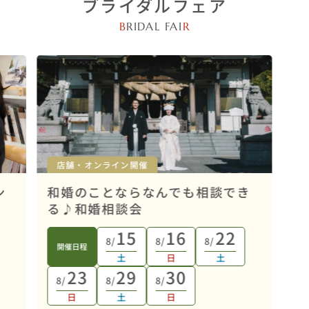
ブライダルフェア
B
RIDAL FAI
R
店舗・オンライン開催
ン
和婚のことならなんでも相談でき
る♪和婚相談会
15
16
22
8/
8/
8/
開催日程
土
日
土
23
29
30
8/
8/
8/
日
土
日