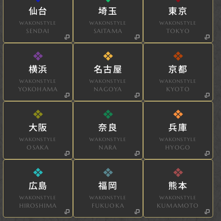
仙台
埼玉
東京
WAKONSTYLE
WAKONSTYLE
WAKONSTYLE
SENDAI
SAITAMA
TOKYO
横浜
名古屋
京都
WAKONSTYLE
WAKONSTYLE
WAKONSTYLE
YOKOHAMA
NAGOYA
KYOTO
大阪
奈良
兵庫
WAKONSTYLE
WAKONSTYLE
WAKONSTYLE
OSAKA
NARA
HYOGO
広島
福岡
熊本
WAKONSTYLE
WAKONSTYLE
WAKONSTYLE
HIROSHIMA
FUKUOKA
KUMAMOTO