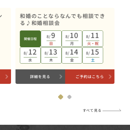
オンライン開催
ン
和婚のことならなんでも相談でき
る♪和婚相談会
9
10
11
8/
8/
8/
開催日程
日
月
火・祝
12
13
14
15
8/
8/
8/
8/
水
木
金
土
ら
詳細を見る
ご予約はこちら
すべて見る