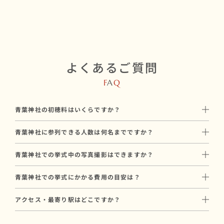
よくあるご質問
F
A
Q
青葉神社の初穂料はいくらですか？
初穂料は50,000円です。
青葉神社に参列できる人数は何名までですか？
神社に直接お納めいただく挙式のお礼で、和婚スタイルのプラン
青葉神社には最大20名 ※友人参列可参列可能です。
料金とは別途必要です。
青葉神社での挙式中の写真撮影はできますか？
親族中心の少人数での家族婚に向いています。
青葉神社では挙式中の撮影には制限がございます。
参列人数に合わせたプランや会場のご提案も可能ですので、お気
青葉神社での挙式にかかる費用の目安は？
撮影を重視される方には、撮影条件に合った神社のご提案も可能
軽にご相談ください。
青葉神社での挙式にかかる基本費用は、合計149,000円〜が目安
ですので、お気軽にご相談ください。
アクセス・最寄り駅はどこですか？
です（初穂料50,000円 ＋ プラン料金99,000円〜）。
JR仙山線「北仙台駅」より徒歩8分。
初穂料は神社に直接お納めいただく費用で、プラン料金とは別途