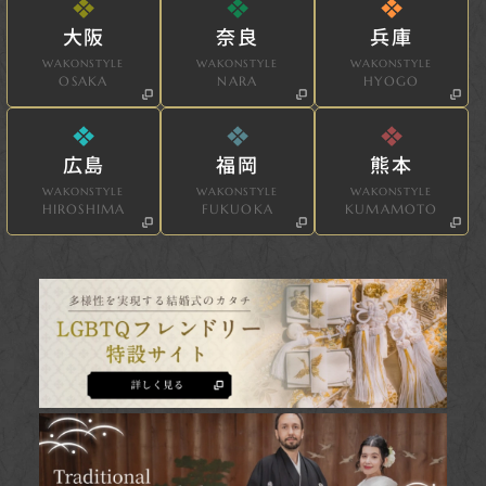
大阪
奈良
兵庫
WAKONSTYLE
WAKONSTYLE
WAKONSTYLE
OSAKA
NARA
HYOGO
広島
福岡
熊本
WAKONSTYLE
WAKONSTYLE
WAKONSTYLE
HIROSHIMA
FUKUOKA
KUMAMOTO