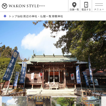
SENDAI
店舗一覧
電話する
トップ
仙台周辺の神社・仏閣一覧
青葉神社