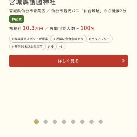
宮城縣護國神社
愛
宮城県仙台市青葉区
／
仙台市観光バス「仙台城址」から徒歩2分
宮城
神前式
神前
10.3
100
初穂料
万円
／
参加可能人数〜
名
初穂
# 写真映えスポットが豊富
# 近隣に会食会場あり
# バリアフリー
# 
# 参列40名以上対応可
# 桜
+5
# 
詳しく見る