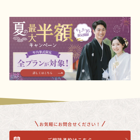
地下鉄南北線「北仙台駅」より徒歩10分。
必要です。
駐車場もございます。
写真撮影や会食を含むプランもあり、ご予算に合わせたご提案が
可能です。
お気軽にお問合せください！
ご相談予約はこちら