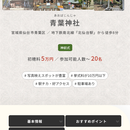
あおばじんじゃ
青葉神社
宮城県仙台市青葉区
／
地下鉄南北線「北仙台駅」から徒歩8分
神前式
5
20
初穂料
万円
／
参加可能人数〜
名
# 写真映えスポットが豊富
# 挙式料が10万円以下
# 駅チカ・好アクセス
# 駐車場あり
基本情報
おすすめポイント