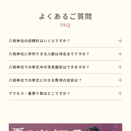
よくあるご質問
F
A
Q
八坂神社の初穂料はいくらですか？
初穂料は100,000円です。
八坂神社に参列できる人数は何名までですか？
神社に直接お納めいただく挙式のお礼で、和婚スタイルのプラン
八坂神社には最大30名参列可能です。
料金とは別途必要です。
八坂神社での挙式中の写真撮影はできますか？
親族中心の少人数での家族婚に向いています。
八坂神社では挙式中の撮影には制限がございます。
参列人数に合わせたプランや会場のご提案も可能ですので、お気
八坂神社での挙式にかかる費用の目安は？
撮影を重視される方には、撮影条件に合った神社のご提案も可能
軽にご相談ください。
八坂神社での挙式にかかる基本費用は、合計199,000円〜が目安
ですので、お気軽にご相談ください。
アクセス・最寄り駅はどこですか？
です（初穂料100,000円 ＋ プラン料金99,000円〜）。
JR東北本線「岩切駅」より徒歩12分。
初穂料は神社に直接お納めいただく費用で、プラン料金とは別途
駐車場もございます。
必要です。
写真撮影や会食を含むプランもあり、ご予算に合わせたご提案が
可能です。