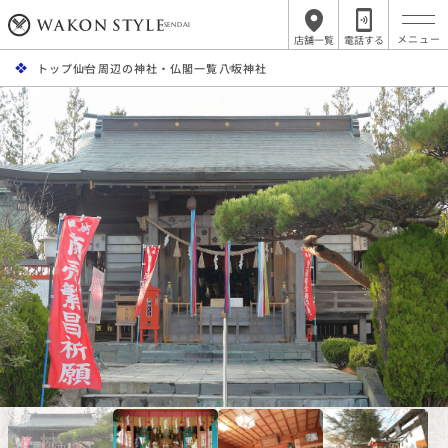
SENDAI
店舗一覧
電話する
トップ
仙台周辺の神社・仏閣一覧
八坂神社