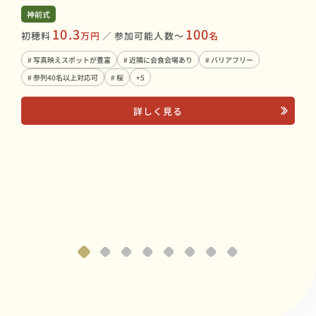
神前式
神前
10.3
100
初穂料
万円
／
参加可能人数〜
名
初穂
# 写真映えスポットが豊富
# 近隣に会食会場あり
# バリアフリー
# 
# 参列40名以上対応可
# 桜
+5
# 
詳しく見る