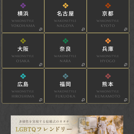
横浜
名古屋
京都
WAKONSTYLE
WAKONSTYLE
WAKONSTYLE
YOKOHAMA
NAGOYA
KYOTO
大阪
奈良
兵庫
WAKONSTYLE
WAKONSTYLE
WAKONSTYLE
OSAKA
NARA
HYOGO
広島
福岡
熊本
WAKONSTYLE
WAKONSTYLE
WAKONSTYLE
HIROSHIMA
FUKUOKA
KUMAMOTO