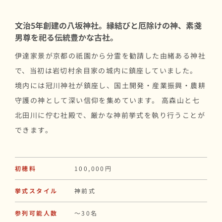
文治5年創建の八坂神社。縁結びと厄除けの神、素戔
男尊を祀る伝統豊かな古社。
伊達家景が京都の祇園から分霊を勧請した由緒ある神社
で、当初は岩切村余目家の城内に鎮座していました。
境内には冠川神社が鎮座し、国土開発・産業振興・農耕
守護の神として深い信仰を集めています。 高森山と七
北田川に佇む社殿で、厳かな神前挙式を執り行うことが
できます。
初穂料
100,000円
挙式スタイル
神前式
参列可能人数
〜30名