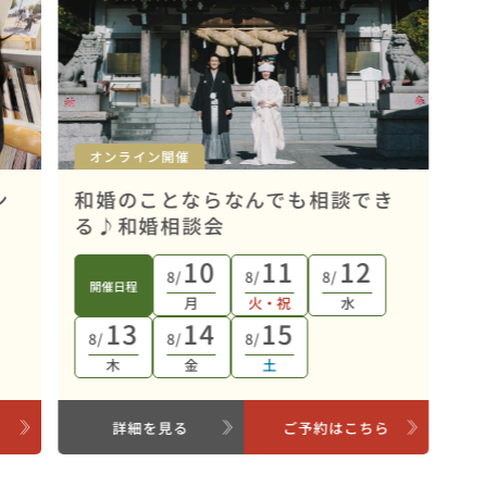
オンライン開催
ン
和婚のことならなんでも相談でき
る♪和婚相談会
10
11
12
8/
8/
8/
開催日程
月
火・祝
水
13
14
15
8/
8/
8/
木
金
土
ら
詳細を見る
ご予約はこちら