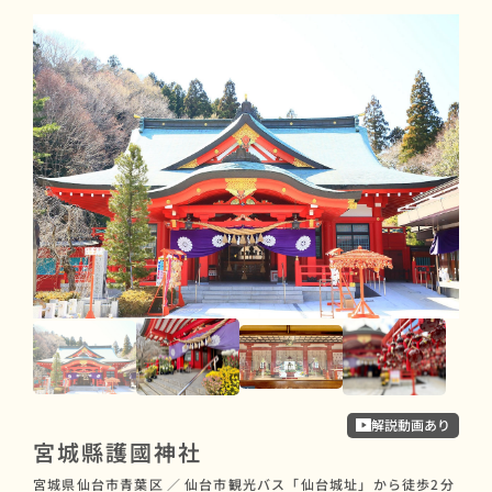
解説動画あり
宮城縣護國神社
愛
宮城県仙台市青葉区
／
仙台市観光バス「仙台城址」から徒歩2分
宮城