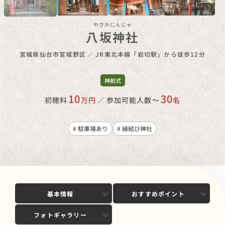
やさかじんじゃ
八坂神社
宮城県仙台市宮城野区
／
JR東北本線「岩切駅」から徒歩12分
神前式
10
30
初穂料
万円
／
参加可能人数〜
名
# 駐車場あり
# 縁結び神社
基本情報
おすすめポイント
フォトギャラリー