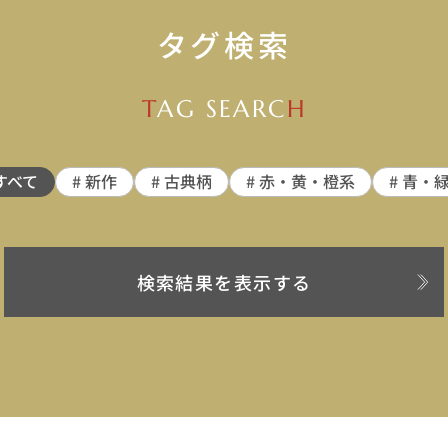
タグ検索
T
AG SEARC
H
すべて
# 新作
# 古典柄
# 赤・黄・橙系
# 青・
検索結果を表示する