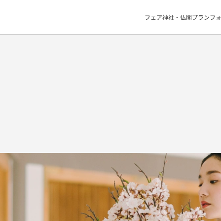
フェア
神社・仏閣
プラン
フ