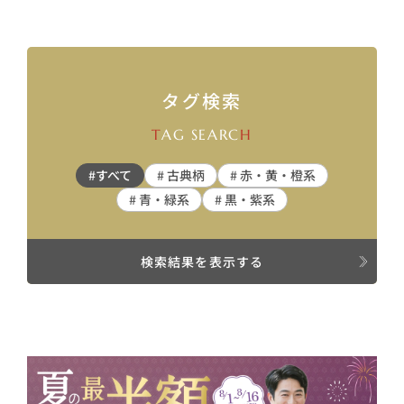
タグ検索
T
AG SEARC
H
#すべて
# 古典柄
# 赤・黄・橙系
# 青・緑系
# 黒・紫系
検索結果を表示する