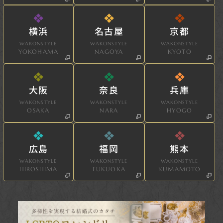
横浜
名古屋
京都
WAKONSTYLE
WAKONSTYLE
WAKONSTYLE
YOKOHAMA
NAGOYA
KYOTO
大阪
奈良
兵庫
WAKONSTYLE
WAKONSTYLE
WAKONSTYLE
OSAKA
NARA
HYOGO
広島
福岡
熊本
WAKONSTYLE
WAKONSTYLE
WAKONSTYLE
HIROSHIMA
FUKUOKA
KUMAMOTO