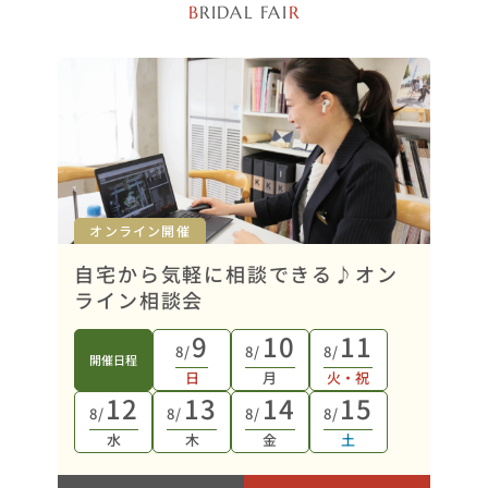
B
RIDAL FAI
R
オンライン開催
自宅から気軽に相談できる♪オン
ライン相談会
9
10
11
8/
8/
8/
開催日程
日
月
火・祝
12
13
14
15
8/
8/
8/
8/
水
木
金
土