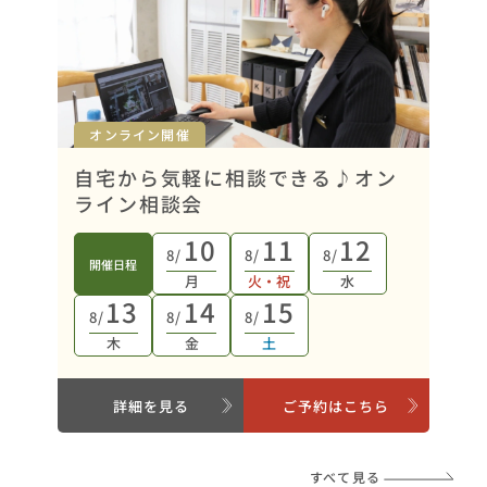
オンライン開催
自宅から気軽に相談できる♪オン
ライン相談会
10
11
12
8/
8/
8/
開催日程
月
火・祝
水
13
14
15
8/
8/
8/
木
金
土
詳細を見る
ご予約はこちら
すべて見る