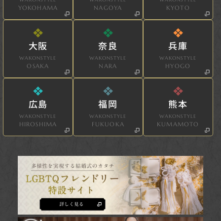
YOKOHAMA
NAGOYA
KYOTO
大阪
奈良
兵庫
WAKONSTYLE
WAKONSTYLE
WAKONSTYLE
OSAKA
NARA
HYOGO
広島
福岡
熊本
WAKONSTYLE
WAKONSTYLE
WAKONSTYLE
HIROSHIMA
FUKUOKA
KUMAMOTO