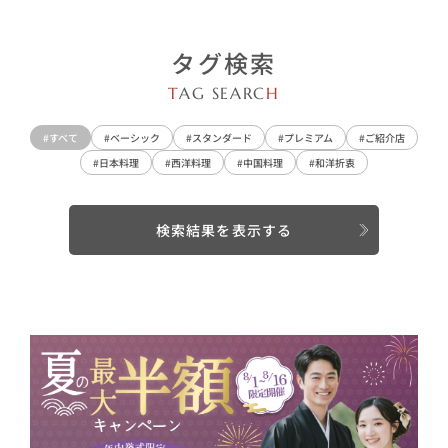
タグ検索
T
AG SEARC
H
#すべて
#ベーシック
#スタンダード
#プレミアム
#ご紹介店
#日本料理
#西洋料理
#中国料理
#和洋折衷
検索結果を表示する