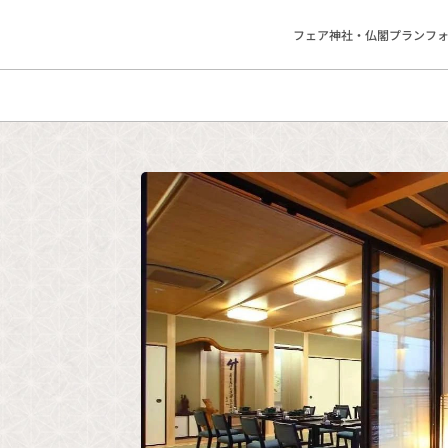
フェア
神社・仏閣
プラン
フ