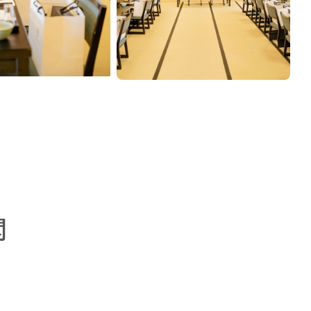
閣
大阪府大阪市浪速区
気
難波八阪神社
初穂料5万円〜
神前式
詳しく見る