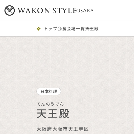
OSAKA
トップ
会食会場一覧
天王殿
日本料理
てんのうでん
天王殿
大阪府
大阪市天王寺区
プレミアム
食事・飲料・席料 おひとり様