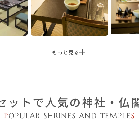
セットで人気の
神社・仏
P
OPULAR SHRINES AND TEMPLE
S
大阪府大阪市天王寺区
人気
人
堀越神社
初穂料3万円〜
神前式
詳しく見る