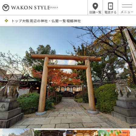
OSAKA
店舗一覧
電話する
トップ
大阪周辺の神社・仏閣一覧
堀越神社