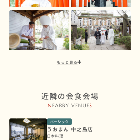
もっと見る
近隣の会食会場
N
EARBY VENUE
S
ベーシック
うおまん 中之島店
日本料理