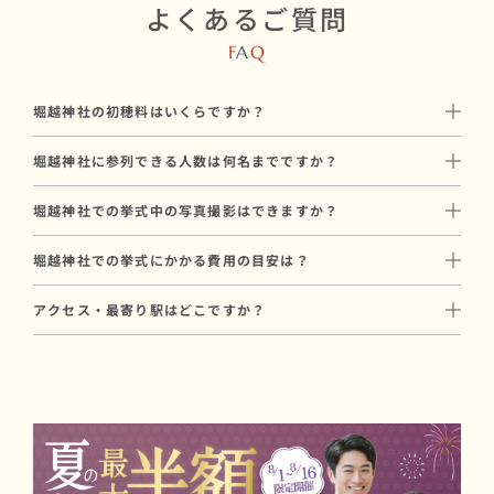
よくあるご質問
F
A
Q
堀越神社の初穂料はいくらですか？
初穂料は30,000円です。
堀越神社に参列できる人数は何名までですか？
神社に直接お納めいただく挙式のお礼で、和婚スタイルのプラン
堀越神社には最大12名 ※新郎新婦を含めて合計14名まで参加可
料金とは別途必要です。
堀越神社での挙式中の写真撮影はできますか？
能参列可能です。
はい、堀越神社では挙式中のプロカメラマンによる撮影が可能で
親族中心の少人数での家族婚に向いています。
堀越神社での挙式にかかる費用の目安は？
す。
参列人数に合わせたプランや会場のご提案も可能ですので、お気
堀越神社での挙式にかかる基本費用は、合計129,000円〜が目安
和婚スタイルでは和装に特化した経験豊富なカメラマンをご手配
軽にご相談ください。
アクセス・最寄り駅はどこですか？
です（初穂料30,000円 ＋ プラン料金99,000円〜）。
いたします。
各線「天王寺駅」より徒歩10〜15分。
初穂料は神社に直接お納めいただく費用で、プラン料金とは別途
撮影プランについてはお打ち合わせ時にご案内します。
近鉄「あべの駅」より徒歩10〜15分。
必要です。
駐車場もございます。
写真撮影や会食を含むプランもあり、ご予算に合わせたご提案が
可能です。