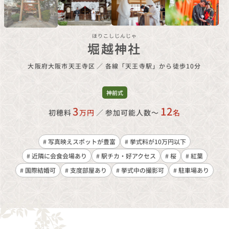
ほりこしじんじゃ
堀越神社
大阪府大阪市天王寺区
／
各線「天王寺駅」から徒歩10分
神前式
3
12
初穂料
万円
／
参加可能人数〜
名
# 写真映えスポットが豊富
# 挙式料が10万円以下
# 近隣に会食会場あり
# 駅チカ・好アクセス
# 桜
# 紅葉
# 国際結婚可
# 支度部屋あり
# 挙式中の撮影可
# 駐車場あり