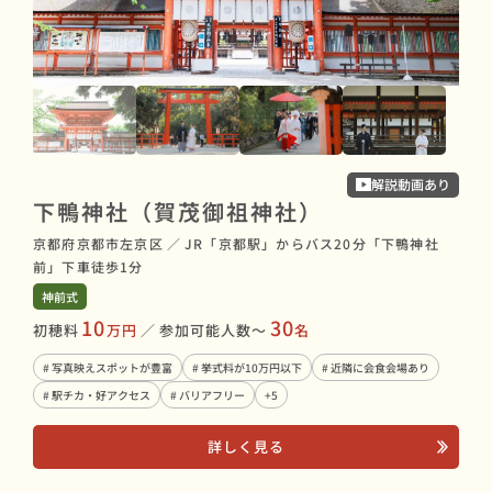
解説動画あり
上
下鴨神社（賀茂御祖神社）
京都
京都府京都市左京区
／
JR「京都駅」からバス20分「下鴨神社
賀茂
前」下車徒歩1分
神前
神前式
10
30
初穂
初穂料
万円
／
参加可能人数〜
名
# 
# 写真映えスポットが豊富
# 挙式料が10万円以下
# 近隣に会食会場あり
# 桜
# 駅チカ・好アクセス
# バリアフリー
+5
詳しく見る