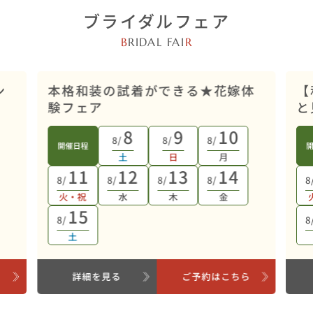
ブライダルフェア
B
RIDAL FAI
R
店舗開催
ン
本格和装の試着ができる★花嫁体
【
験フェア
と
8
9
10
8/
8/
8/
開催日程
土
日
月
11
12
13
14
8/
8/
8/
8/
8
火・祝
水
木
金
15
8/
8
土
ら
詳細を見る
ご予約はこちら