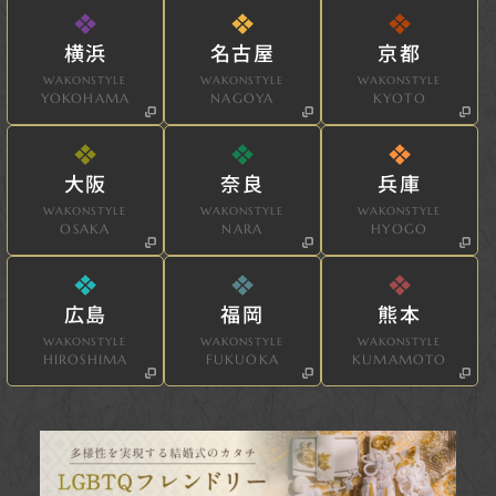
横浜
名古屋
京都
WAKONSTYLE
WAKONSTYLE
WAKONSTYLE
YOKOHAMA
NAGOYA
KYOTO
大阪
奈良
兵庫
WAKONSTYLE
WAKONSTYLE
WAKONSTYLE
OSAKA
NARA
HYOGO
広島
福岡
熊本
WAKONSTYLE
WAKONSTYLE
WAKONSTYLE
HIROSHIMA
FUKUOKA
KUMAMOTO