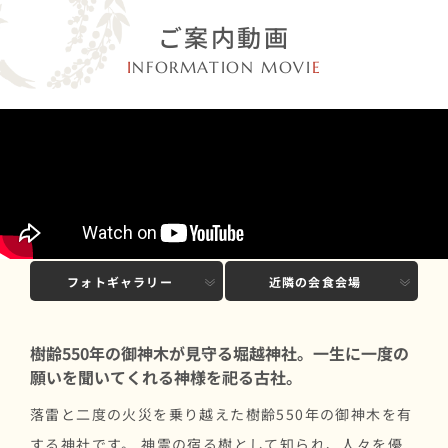
ご案内動画
I
NFORMATION MOVI
E
※一部最新の情報と異なる場合がございます
基本情報
おすすめポイント
フォトギャラリー
近隣の会食会場
樹齢550年の御神木が見守る堀越神社。一生に一度の
願いを聞いてくれる神様を祀る古社。
落雷と二度の火災を乗り越えた樹齢550年の御神木を有
する神社です。 神霊の宿る樹として知られ、人々を優