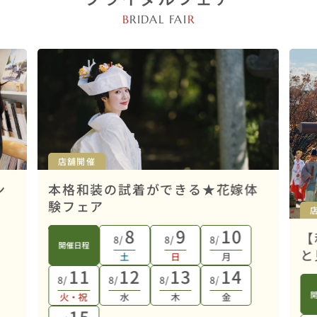
B
RIDAL FAI
R
店舗開催
ン
本格和装の試着ができる★花嫁体
験フェア
8
9
10
【
8/
8/
8/
開催日程
と
土
日
月
11
12
13
14
8/
8/
8/
8/
火・祝
水
木
金
15