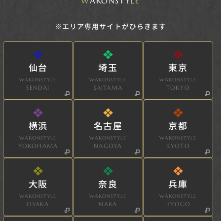
W
AKONSTYL
E
※エリア専用サイトがひらきます
仙台
埼玉
東京
WAKONSTYLE
WAKONSTYLE
WAKONSTYLE
SENDAI
SAITAMA
TOKYO
横浜
名古屋
京都
WAKONSTYLE
WAKONSTYLE
WAKONSTYLE
YOKOHAMA
NAGOYA
KYOTO
大阪
奈良
兵庫
WAKONSTYLE
WAKONSTYLE
WAKONSTYLE
OSAKA
NARA
HYOGO