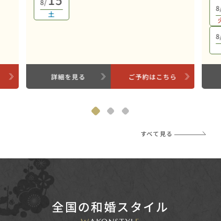
8/
8
土
8
ら
詳細を見る
ご予約はこちら
すべて見る
全国の和婚スタイル