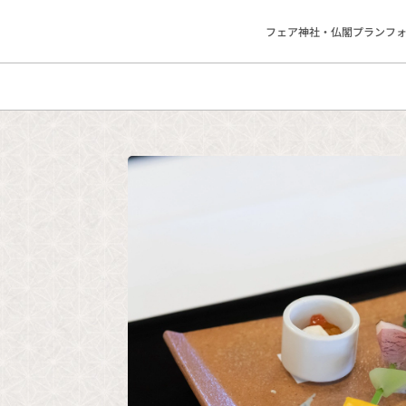
フェア
神社・仏閣
プラン
フ