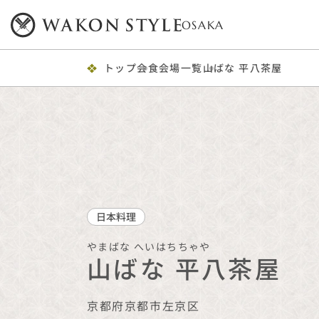
OSAKA
トップ
会食会場一覧
山ばな 平八茶屋
日本料理
やまばな へいはちちゃや
山ばな 平八茶屋
京都府
京都市左京区
プレミアム
食事・飲料・席料 おひとり様