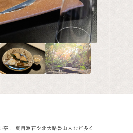
料亭。 夏目漱石や北大路魯山人など多く
統に培われた京料理の真髄と、受け継がれ