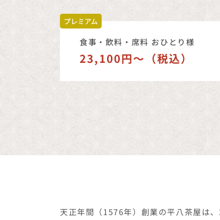
23,100円〜（税込）
天正年間（1576年）創業の平八茶屋は
の文人たちにも愛された歴史ある空間で、
てきた老舗のもてなしの心で、お二人の
料理
京料理