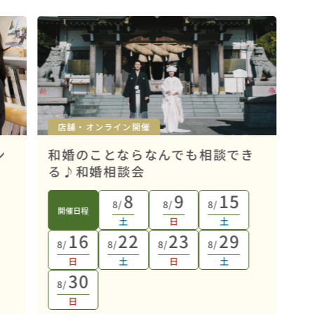
店舗・オンライン開催
ン
和婚のことならなんでも相談でき
る♪和婚相談会
8
9
15
8/
8/
8/
開催日程
土
日
土
16
22
23
29
8/
8/
8/
8/
日
土
日
土
30
8/
日