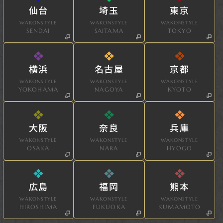
仙台
埼玉
東京
WAKONSTYLE
WAKONSTYLE
WAKONSTYLE
SENDAI
SAITAMA
TOKYO
横浜
名古屋
京都
WAKONSTYLE
WAKONSTYLE
WAKONSTYLE
YOKOHAMA
NAGOYA
KYOTO
大阪
奈良
兵庫
WAKONSTYLE
WAKONSTYLE
WAKONSTYLE
OSAKA
NARA
HYOGO
広島
福岡
熊本
WAKONSTYLE
WAKONSTYLE
WAKONSTYLE
HIROSHIMA
FUKUOKA
KUMAMOTO