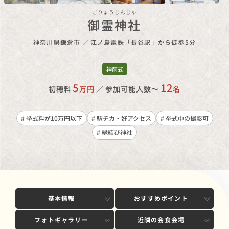
ごりょうじんじゃ
御霊神社
神奈川県鎌倉市
／
江ノ島電鉄「長谷駅」から徒歩5分
神前式
5
12
初穂料
万円
／
参加可能人数〜
名
# 挙式料が10万円以下
# 駅チカ・好アクセス
# 挙式中の撮影可
# 縁結び神社
基本情報
おすすめポイント
フォトギャラリー
近隣の会食会場