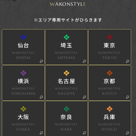
W
AKONSTYL
E
※エリア専用サイトがひらきます
仙台
埼玉
東京
WAKONSTYLE
WAKONSTYLE
WAKONSTYLE
SENDAI
SAITAMA
TOKYO
横浜
名古屋
京都
WAKONSTYLE
WAKONSTYLE
WAKONSTYLE
YOKOHAMA
NAGOYA
KYOTO
大阪
奈良
兵庫
WAKONSTYLE
WAKONSTYLE
WAKONSTYLE
OSAKA
NARA
HYOGO