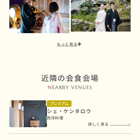
もっと見る
近隣の会食会場
N
EARBY VENUE
S
プレミアム
シェ・ケンタロウ
西洋料理
詳しく見る