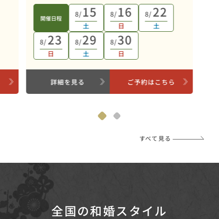
15
16
22
8/
8/
8/
開催日程
土
日
土
23
29
30
8/
8/
8/
日
土
日
ら
詳細を見る
ご予約はこちら
すべて見る
全国の和婚スタイル