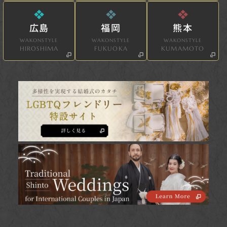
広島
福岡
熊本
WAKONSTYLE
WAKONSTYLE
WAKONSTYLE
HIROSHIMA
FUKUOKA
KUMAMOTO