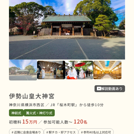
本
解説動画あり
神奈
伊勢山皇大神宮
谷」
神奈川県横浜市西区
／
JR「桜木町駅」から徒歩10分
神前
神前式
篝火式・神灯り式
初穂
15
120
初穂料
万円
／
参加可能人数〜
名
# 
# 近隣に会食会場あり
# 駅チカ・好アクセス
# 参列40名以上対応可
# 紅