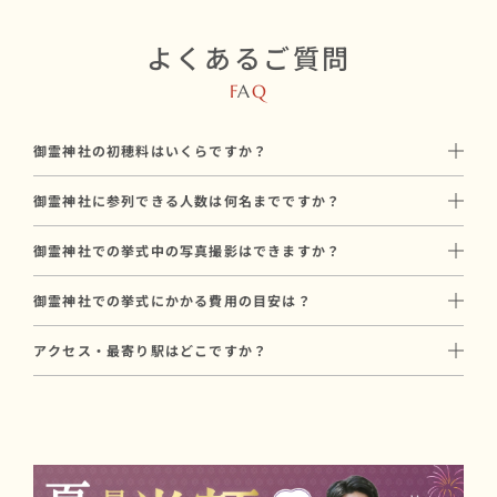
よくあるご質問
F
A
Q
御霊神社の初穂料はいくらですか？
初穂料は50,000円です。
御霊神社に参列できる人数は何名までですか？
神社に直接お納めいただく挙式のお礼で、和婚スタイルのプラン
御霊神社には最大12名参列可能です。
料金とは別途必要です。
御霊神社での挙式中の写真撮影はできますか？
親族中心の少人数での家族婚に向いています。
はい、御霊神社では挙式中のプロカメラマンによる撮影が可能で
参列人数に合わせたプランや会場のご提案も可能ですので、お気
御霊神社での挙式にかかる費用の目安は？
す。
軽にご相談ください。
御霊神社での挙式にかかる基本費用は、合計149,000円〜が目安
和婚スタイルでは和装に特化した経験豊富なカメラマンをご手配
アクセス・最寄り駅はどこですか？
です（初穂料50,000円 ＋ プラン料金99,000円〜）。
いたします。
江ノ島電鉄「長谷駅」より徒歩5分。
初穂料は神社に直接お納めいただく費用で、プラン料金とは別途
撮影プランについてはお打ち合わせ時にご案内します。
江ノ島電鉄「極楽寺駅」より徒歩10分
必要です。
写真撮影や会食を含むプランもあり、ご予算に合わせたご提案が
可能です。