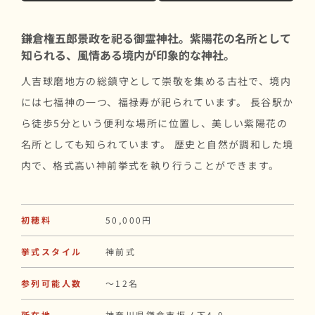
鎌倉権五郎景政を祀る御霊神社。紫陽花の名所として
知られる、風情ある境内が印象的な神社。
人吉球磨地方の総鎮守として崇敬を集める古社で、境内
には七福神の一つ、福禄寿が祀られています。 長谷駅か
ら徒歩5分という便利な場所に位置し、美しい紫陽花の
名所としても知られています。 歴史と自然が調和した境
内で、格式高い神前挙式を執り行うことができます。
初穂料
50,000円
挙式スタイル
神前式
参列可能人数
〜12名
所在地
神奈川県鎌倉市坂ノ下4-9