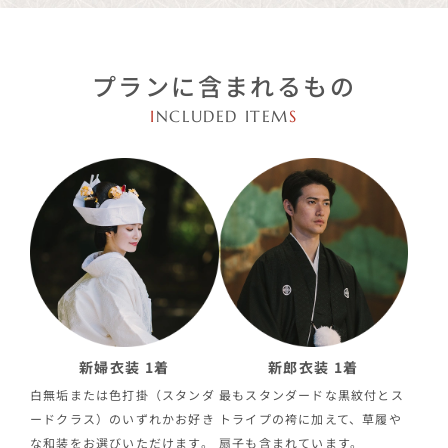
プランに含まれるもの
I
NCLUDED ITEM
S
新婦衣装 1着
新郎衣装 1着
白無垢または色打掛（スタンダ
最もスタンダードな黒紋付とス
ードクラス）のいずれかお好き
トライプの袴に加えて、草履や
な和装をお選びいただけます。
扇子も含まれています。