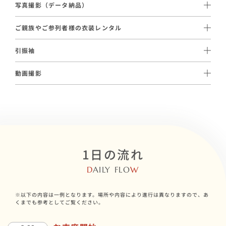
の際は洋髪と、異なるスタイルを楽しむことができます。
※地域によって金額が若干異なります。詳しくはお問い合わせく
写真撮影（データ納品）
親御様やご親族が喜ばれるケースも多く、日本の伝統的な花嫁姿
ださい。
110,000円（税込）〜ご手配が可能でございます。
をご希望の方に人気です。
ご親族やご参列者様の衣装レンタル
和装に特化したブライダルフォトの経験豊富なプロカメラマンに
留袖 27,500円〜（税込） / モーニング 30,800円〜（税込）ご
よる写真データが納品されます。
引振袖
用意がございます。
11,000円（税込）～ご用意がございます。
動画撮影
プランに含まれる白無垢または色打掛を、華やかな引振袖へ変更
110,000円（税込）～ご手配が可能です。
いただけるオプションです。
厳かな挙式、ロケーション撮影風景や会食風景までを撮影する
「メモリアルムービー」など、ご希望に合わせて各種動画コンテ
ンツ制作を承っております。
1日の流れ
D
AILY FLO
W
※以下の内容は一例となります。場所や内容により進行は異なりますので、あ
くまでも参考としてご覧ください。