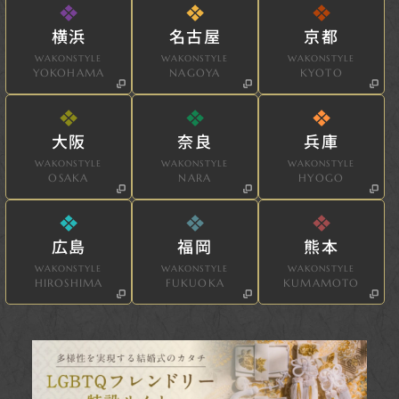
横浜
名古屋
京都
WAKONSTYLE
WAKONSTYLE
WAKONSTYLE
YOKOHAMA
NAGOYA
KYOTO
大阪
奈良
兵庫
WAKONSTYLE
WAKONSTYLE
WAKONSTYLE
OSAKA
NARA
HYOGO
広島
福岡
熊本
WAKONSTYLE
WAKONSTYLE
WAKONSTYLE
HIROSHIMA
FUKUOKA
KUMAMOTO