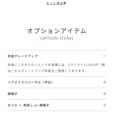
もっと見る
オプションアイテム
O
PTION ITEM
S
衣装グレードアップ
衣装にこだわりたいというお客様には、1ランク＋11,000円（税
込）からグレードアップ衣装をご用意しております。
ヘアメイクリハーサル（平日）
1スタイル / 22,000円（税込）～ご手配が可能です。
綿帽子
事前に実際のヘアメイクを体験いただけるオプションです。当日
11,000円（税込）〜レンタルのご用意がございます。
と同じスタッフが担当し、理想のヘアメイクを事前に確認いただ
かつら ＋ 角隠し or 綿帽子
綿帽子は洋髪でも利用が可能なので、挙式中は綿帽子、写真撮影
けます。
55,000円（税込）〜レンタルのご用意がございます。