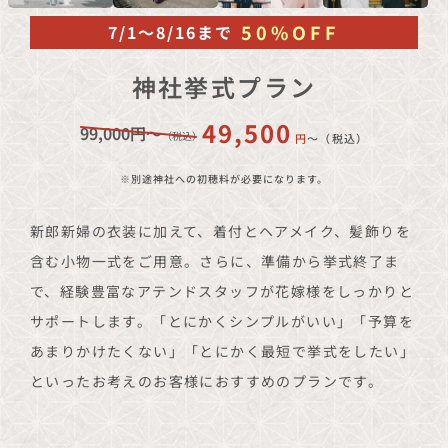
50%OFF
7/1〜8/16まで
神社挙式プラン
49,500
99,000円〜
（税込）
円
〜（税込）
※別途神社への初穂料が必要になります。
新郎新婦の衣装に加えて、着付とヘアメイク、髪飾りを
含む小物一式をご用意。さらに、準備から挙式終了ま
で、経験豊富なアテンドスタッフが花嫁様をしっかりと
サポートします。「とにかくシンプルがいい」「予算を
あまりかけたくない」「とにかく最短で挙式をしたい」
といったお考えのお客様におすすめのプランです。