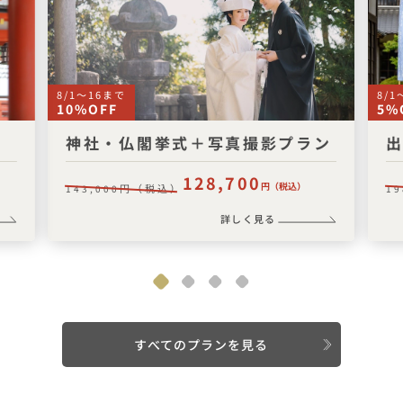
8/1〜16まで
8/
10%OFF
5%
神社・仏閣挙式＋写真撮影プラン
出
128,700
円（税込）
円（税込）
143,000
19
詳しく見る
すべてのプランを見る