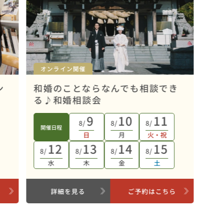
オンライン開催
ン
和婚のことならなんでも相談でき
る♪和婚相談会
9
10
11
8/
8/
8/
開催日程
日
月
火・祝
12
13
14
15
8/
8/
8/
8/
水
木
金
土
ら
詳細を見る
ご予約はこちら