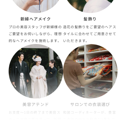
新婦ヘアメイク
髪飾り
プロの美容スタッフが新婦様の
造花の髪飾りをご要望のヘアス
ご要望をお伺いしながら、理想
タイルに合わせてご用意させて
的なヘアメイクを施術します。
いただきます。
美容アテンド
サロンでの衣装選び
お支度〜1日の終了まで美容ス
和装コーディネーターが、豊富
タッフが常に寄り添って、新婦
な衣装の中から最適な1着をご
様をサポートいたします。
案内させていただきます。