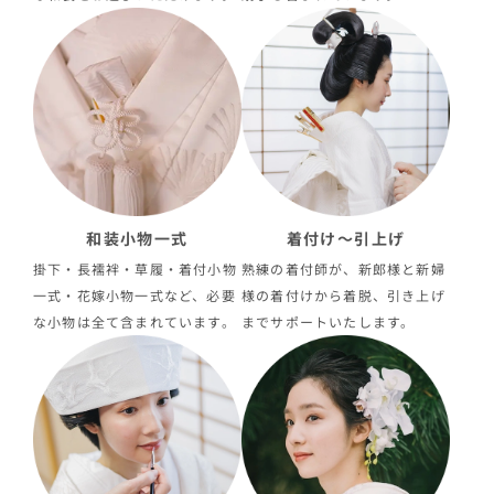
和装小物一式
着付け〜引上げ
掛下・長襦袢・草履・着付小物
熟練の着付師が、新郎様と新婦
一式・花嫁小物一式など、必要
様の着付けから着脱、引き上げ
な小物は全て含まれています。
までサポートいたします。