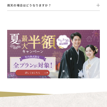
写真撮影はオプションで88,000円（税込）〜追加可能です。
衣装合わせと神社の空き確認が必要ですので、お急ぎの方は事前
お見積もり時に希望の神社の初穂料もご案内いたします。
雨天の場合はどうなりますか？
ただし、最初から写真込みをお考えなら
挙式＋写真撮影プラン
にお電話またはお問合せよりご相談ください。
多くの神社では雨天でも挙式を予定通り執り行います。
（143,000円〜）の方がお得です。
屋根付きの回廊がある神社や、室内の神殿で完結できる神社もご
ざいます。
会食も含めたい場合は
挙式＋お食事会プラン
（210,000円〜・6
名分込み）もございます。
天候が心配な方には
ホテル神殿挙式プラン
（110,000円〜）とい
後からのプラン変更も可能ですので、お打ち合わせ時にご相談く
う選択肢もあります。
ださい。