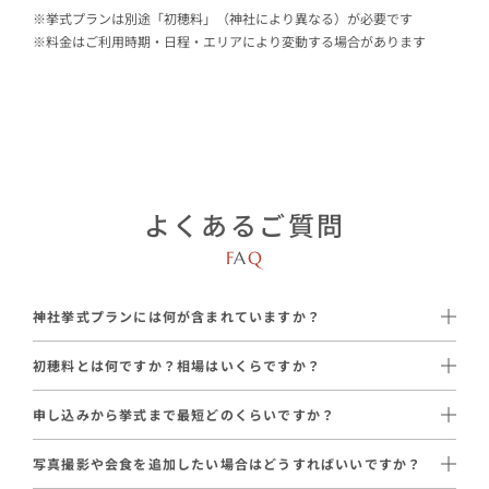
※挙式プランは別途「初穂料」（神社により異なる）が必要です
※料金はご利用時期・日程・エリアにより変動する場合があります
よくあるご質問
F
A
Q
神社挙式プランには何が含まれていますか？
新婦衣装1着（白無垢または色打掛）、新郎衣装1着（黒紋付
初穂料とは何ですか？相場はいくらですか？
袴）、和装小物一式、着付けから引上げまで、新婦ヘアメイク、
初穂料は神社に直接お納めいただく挙式のお礼です。
髪飾り、美容アテンド、サロンでの衣装選び、専属プロデューサ
申し込みから挙式まで最短どのくらいですか？
金額は神社によって異なります。
ーが含まれます。
通常は3〜4ヶ月前からのご相談をおすすめしていますが、最短1
プラン料金の99,000円とは別に必要となるため、総額はプラン
神社挙式に必要な基本アイテムがすべて揃ったプランです。
写真撮影や会食を追加したい場合はどうすればいいですか？
週間程度でも対応可能です。
料金＋初穂料でお考えください。
ただし神社への初穂料は別途必要です。