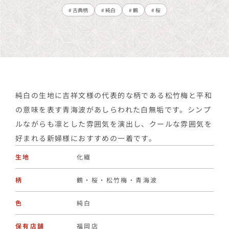
# 古典柄
# 純白
# 鶴
# 桜
純白の生地に吉祥文様の代表的な柄である松竹梅と平和
の意味を表す青海波があしらわれた白無垢です。シンプ
ルながらも凛とした雰囲気を演出し、クールな雰囲気を
好まれる新婦様におすすめの一着です。
生地
化繊
柄
鶴・桜・松竹梅・青海波
色
純白
保有店舗
福岡店