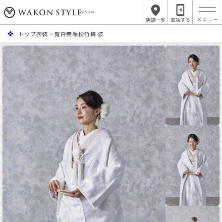
SENDAI
店舗一覧
電話する
トップ
衣装一覧
白無垢
松竹梅 波