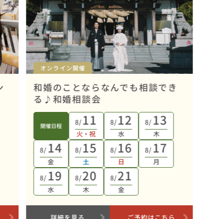
オンライン開催
ン
和婚のことならなんでも相談でき
る♪和婚相談会
11
12
13
8/
8/
8/
開催日程
火・祝
水
木
14
15
16
17
8/
8/
8/
8/
金
土
日
月
19
20
21
8/
8/
8/
水
木
金
ら
詳細を見る
ご予約はこちら