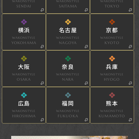
WAKONSTYLE
WAKONSTYLE
WAKONSTYLE
SENDAI
SAITAMA
TOKYO
横浜
名古屋
京都
WAKONSTYLE
WAKONSTYLE
WAKONSTYLE
YOKOHAMA
NAGOYA
KYOTO
大阪
奈良
兵庫
WAKONSTYLE
WAKONSTYLE
WAKONSTYLE
OSAKA
NARA
HYOGO
広島
福岡
熊本
WAKONSTYLE
WAKONSTYLE
WAKONSTYLE
HIROSHIMA
FUKUOKA
KUMAMOTO