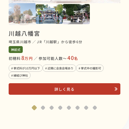
川
川越八幡宮
埼玉
神前
埼玉県川越市
／
JR「川越駅」から徒歩6分
初穂
神前式
8
40
初穂料
万円
／
参加可能人数〜
名
# 
# 
# 挙式料が10万円以下
# 近隣に会食会場あり
# 挙式中の撮影可
# 縁結び神社
詳しく見る