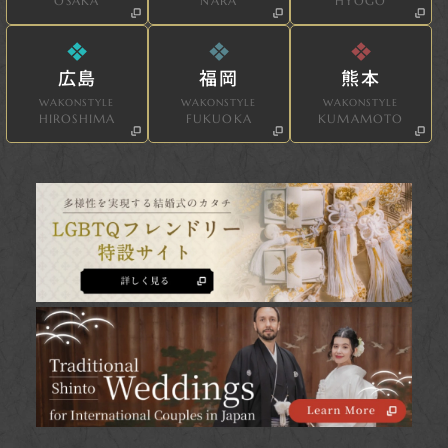
OSAKA
NARA
HYOGO
広島
福岡
熊本
WAKONSTYLE
WAKONSTYLE
WAKONSTYLE
HIROSHIMA
FUKUOKA
KUMAMOTO