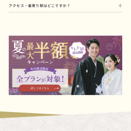
春日部八幡神社での挙式にかかる基本費用は、合計149,000円〜
和婚スタイルでは和装に特化した経験豊富なカメラマンをご手配
軽にご相談ください。
アクセス・最寄り駅はどこですか？
が目安です（初穂料50,000円 ＋ プラン料金99,000円〜）。
いたします。
東武スカイツリーライン「春日部駅」より徒歩15分。
初穂料は神社に直接お納めいただく費用で、プラン料金とは別途
撮影プランについてはお打ち合わせ時にご案内します。
東武アーバンパークライン「八木崎駅」より徒歩5分。
必要です。
駐車場もございます。
写真撮影や会食を含むプランもあり、ご予算に合わせたご提案が
可能です。