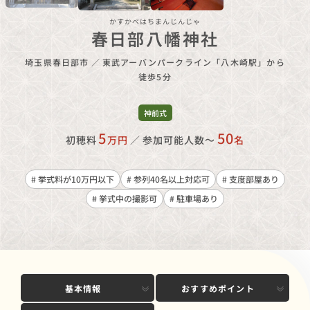
かすかべはちまんじんじゃ
春日部八幡神社
埼玉県春日部市
／
東武アーバンパークライン「八木崎駅」から
徒歩5分
神前式
5
50
初穂料
万円
／
参加可能人数〜
名
# 挙式料が10万円以下
# 参列40名以上対応可
# 支度部屋あり
# 挙式中の撮影可
# 駐車場あり
基本情報
おすすめポイント