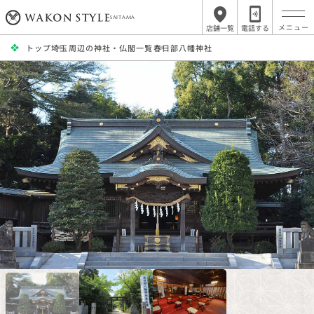
SAITAMA
店舗一覧
電話する
トップ
埼玉周辺の神社・仏閣一覧
春日部八幡神社