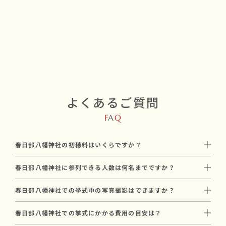
よくあるご質問
F
A
Q
春日部八幡神社の初穂料はいくらですか？
初穂料は50,000円です。
春日部八幡神社に参列できる人数は何名までですか？
神社に直接お納めいただく挙式のお礼で、和婚スタイルのプラン
春日部八幡神社には最大50名参列可能です。
料金とは別途必要です。
春日部八幡神社での挙式中の写真撮影はできますか？
親族中心の挙式から、少人数の友人を含めた挙式まで対応可能で
はい、春日部八幡神社では挙式中のプロカメラマンによる撮影が
す。
春日部八幡神社での挙式にかかる費用の目安は？
可能です。
参列人数に合わせたプランや会場のご提案も可能ですので、お気