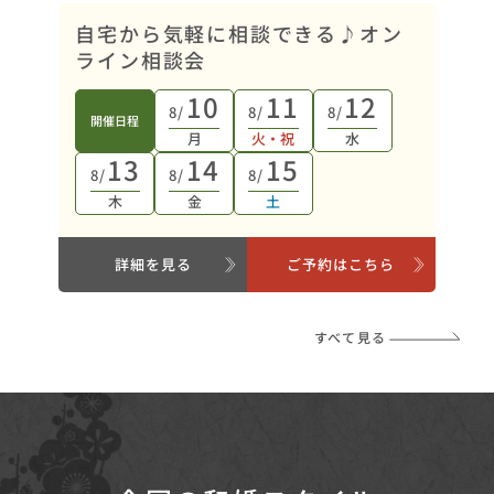
自宅から気軽に相談できる♪オン
ライン相談会
10
11
12
8/
8/
8/
開催日程
月
火・祝
水
13
14
15
8/
8/
8/
木
金
土
詳細を見る
ご予約はこちら
すべて見る