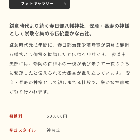
フォトギャラリー
鎌倉時代より続く春日部八幡神社。安産・長寿の神様
として崇敬を集める伝統豊かな古社。
鎌倉時代元弘年間に、春日部治郎少輔時賢が鎌倉の鶴岡
八幡宮より御霊を勧請したと伝わる神社です。 参道中
央部には、鶴岡の御神木の一枝が飛び来りて一夜のうち
に繁茂したと伝えられる大銀杏が聳え立っています。 安
産・長寿の神様として親しまれる社殿で、厳かな神前式
が執り行われます。
初穂料
50,000円
挙式スタイル
神前式