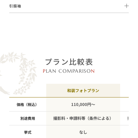
27,500円（税込）〜レンタルのご用意がございます。
の際は洋髪と、異なるスタイルを楽しむことができます。
※地域によって金額が若干異なります。詳しくはお問い合わせく
引振袖
親御様やご親族が喜ばれるケースも多く、日本の伝統的な花嫁姿
ださい。
11,000円（税込）～ご用意がございます。
をご希望の方に人気です。
プランに含まれる白無垢または色打掛を、華やかな引振袖へ変更
いただけるオプションです。
プラン比較表
P
LAN COMPARISO
N
和装フォトプラン
110,000円〜
価格（税込）
撮影料・申請料等（条件による）
撮影
別途費用
なし
挙式