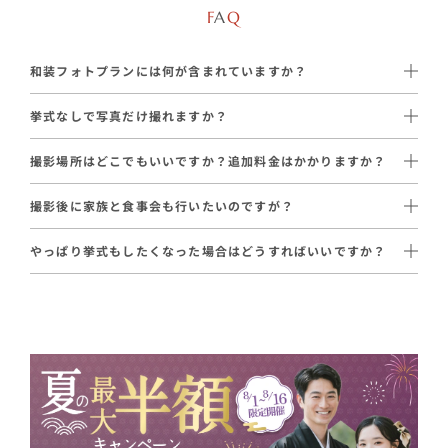
F
A
Q
和装フォトプランには何が含まれていますか？
以下がすべて含まれたプランです。
挙式なしで写真だけ撮れますか？
はい、このプランは挙式なしの写真撮影専用プランです。
・プロカメラマンによる撮影
撮影場所はどこでもいいですか？追加料金はかかりますか？
有名神社や歴史ある街並みなど、和装が映えるロケーションで本
・画像データ60カット以上の納品
和婚スタイル提携の全国各地の神社や観光名所で撮影可能です。
格的な撮影ができます。
・新婦衣装1着（白無垢または色打掛）
撮影後に家族と食事会も行いたいのですが？
ロケーションにより初穂料・撮影料・申請料等が別途かかる場合
・新郎衣装1着（黒紋付袴）
和装フォト＋お食事会プラン
（210,000円〜・6名分込み）がご
があります。
「入籍は済んだけど和装写真を残したい」「前撮り・後撮りとし
・和装小物一式
やっぱり挙式もしたくなった場合はどうすればいいですか？
ざいます。
て利用したい」という方に選ばれています。
・着付け〜引上げ
神社挙式プラン
（99,000円〜）や
挙式＋写真撮影プラン
撮影後に和装のまま料亭やレストランでの食事会が楽しめるプラ
費用はロケーションごとに異なりますので、ご希望の場所をお伝
・新婦ヘアメイク・髪飾り
（143,000円〜）との組み合わせ・プラン変更が可能です。
ンで、ご家族へのお披露目も兼ねたい方に人気です。
えいただければ、費用も含めて専属プロデューサーがご案内しま
・美容アテンド
す。
・サロンでの衣装選び
フォトプランの打ち合わせ中に挙式を追加される方もいらっしゃ
1名追加14,300円〜で人数の調整も可能です。
・専属プロデューサー
いますので、お気軽にプロデューサーにご相談ください。
※挙式は含まれません。