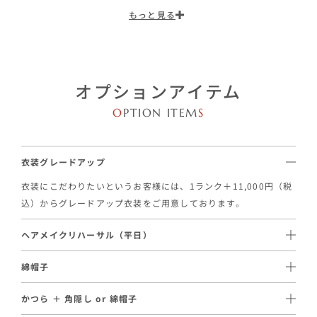
もっと見る
オプションアイテム
O
PTION ITEM
S
衣装グレードアップ
衣装にこだわりたいというお客様には、1ランク＋11,000円（税
込）からグレードアップ衣装をご用意しております。
ヘアメイクリハーサル（平日）
1スタイル / 16,500円（税込）～ご手配が可能です。
綿帽子
事前に実際のヘアメイクを体験いただけるオプションです。当日
11,000円（税込）〜レンタルのご用意がございます。
と同じスタッフが担当し、理想のヘアメイクを事前に確認いただ
かつら ＋ 角隠し or 綿帽子
綿帽子は洋髪でも利用が可能なので、挙式中は綿帽子、写真撮影
けます。