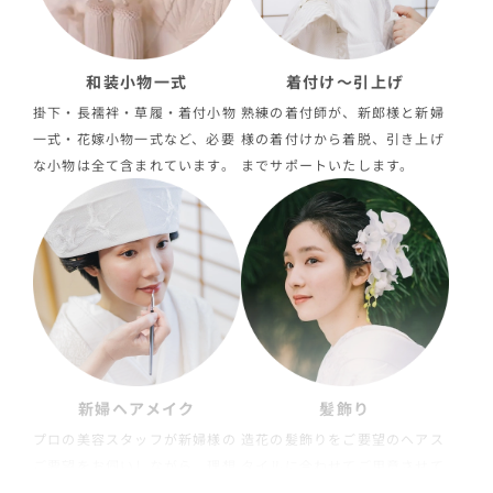
和装小物一式
着付け〜引上げ
掛下・長襦袢・草履・着付小物
熟練の着付師が、新郎様と新婦
一式・花嫁小物一式など、必要
様の着付けから着脱、引き上げ
な小物は全て含まれています。
までサポートいたします。
新婦ヘアメイク
髪飾り
プロの美容スタッフが新婦様の
造花の髪飾りをご要望のヘアス
ご要望をお伺いしながら、理想
タイルに合わせてご用意させて
的なヘアメイクを施術します。
いただきます。