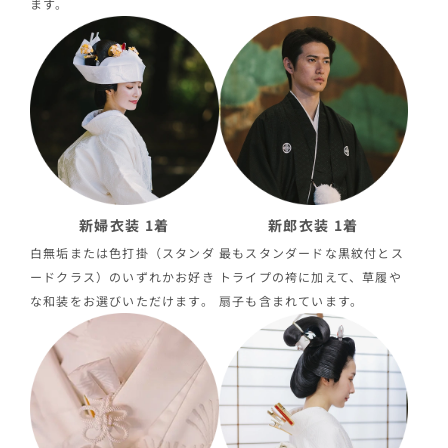
ます。
新婦衣装 1着
新郎衣装 1着
白無垢または色打掛（スタンダ
最もスタンダードな黒紋付とス
ードクラス）のいずれかお好き
トライプの袴に加えて、草履や
な和装をお選びいただけます。
扇子も含まれています。