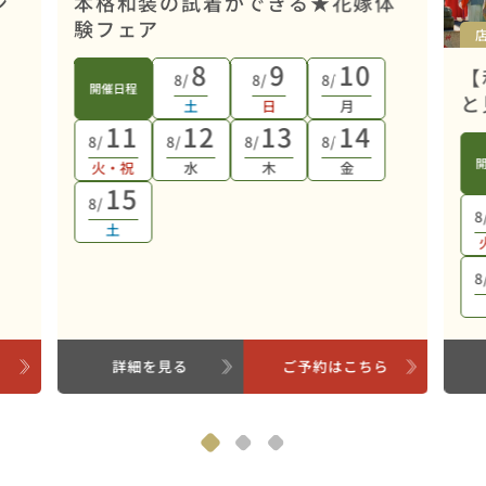
ン
本格和装の試着ができる★花嫁体
験フェア
8
9
10
【
8/
8/
8/
開催日程
と
土
日
月
11
12
13
14
8/
8/
8/
8/
火・祝
水
木
金
15
8/
8
土
8
ら
詳細を見る
ご予約はこちら