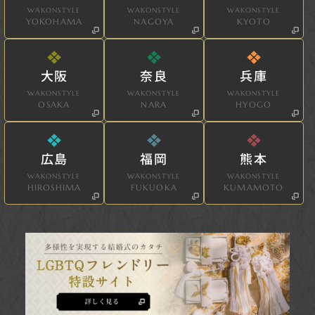
WAKONSTYLE
WAKONSTYLE
WAKONSTYLE
YOKOHAMA
NAGOYA
KYOTO
大阪
奈良
兵庫
WAKONSTYLE
WAKONSTYLE
WAKONSTYLE
OSAKA
NARA
HYOGO
広島
福岡
熊本
WAKONSTYLE
WAKONSTYLE
WAKONSTYLE
HIROSHIMA
FUKUOKA
KUMAMOTO