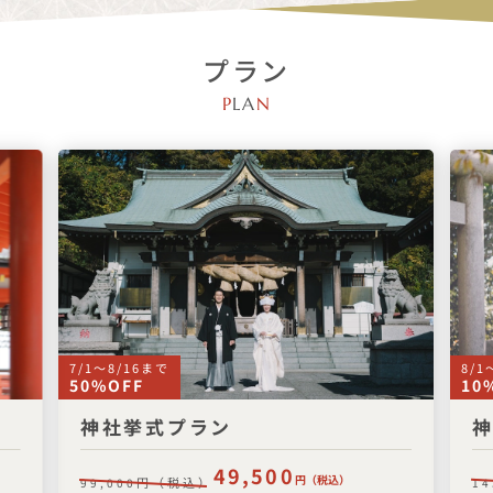
プラン
P
LA
N
7/1〜8/16まで
8/
50%OFF
10
神社挙式プラン
49,500
円（税込）
円（税込）
99,000
14