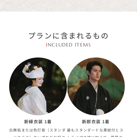
プランに含まれるもの
I
NCLUDED ITEM
S
新婦衣装 1着
新郎衣装 1着
白無垢または色打掛（スタンダ
最もスタンダードな黒紋付とス