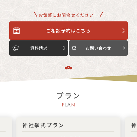
お気軽にお問合せください！
ご相談予約はこちら
資料請求
お問い合わせ
プラン
P
LA
N
7/1〜8/16まで
8/
50%OFF
10
神社挙式プラン