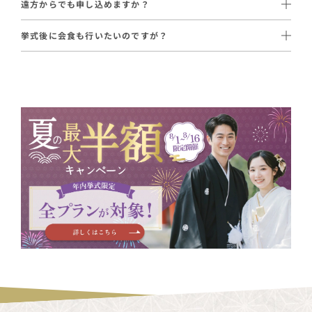
遠方からでも申し込めますか？
タイルだけの特別プランです。
はい、全国どこからでもお申し込みいただけます。
世界遺産の社殿での挙式と、大鳥居をバックにしたロケーション
挙式後に会食も行いたいのですが？
世界遺産の社殿という格式高い環境での挙式を、衣装から撮影ま
撮影がセットになった特別プランです。
挙式後のお食事会も別途ご手配可能です。
衣装合わせは最寄りのサロンで行い、当日は現地でお支度いたし
で一貫してサポートいたします。
初穂料は別途必要です。
ます。
宮島内の料亭や、広島市内のレストラン・ホテルなど、ご予算や
交通や宿泊のご相談も含めて、専属プロデューサーがトータルで
ご希望に合わせた会場を専属プロデューサーがご提案します。
サポートします。