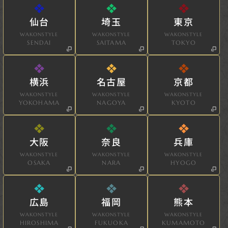
仙台
埼玉
東京
WAKONSTYLE
WAKONSTYLE
WAKONSTYLE
SENDAI
SAITAMA
TOKYO
横浜
名古屋
京都
WAKONSTYLE
WAKONSTYLE
WAKONSTYLE
YOKOHAMA
NAGOYA
KYOTO
大阪
奈良
兵庫
WAKONSTYLE
WAKONSTYLE
WAKONSTYLE
OSAKA
NARA
HYOGO
広島
福岡
熊本
WAKONSTYLE
WAKONSTYLE
WAKONSTYLE
HIROSHIMA
FUKUOKA
KUMAMOTO