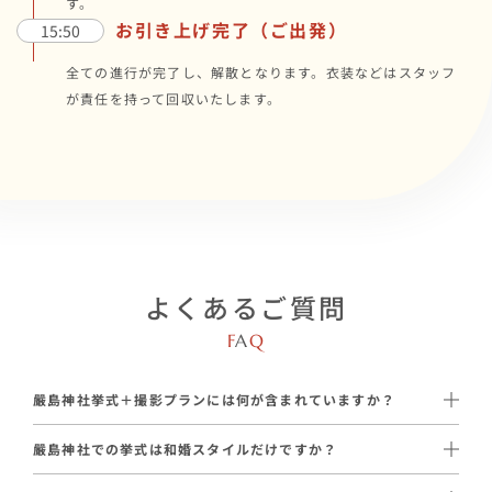
す。
お引き上げ完了（ご出発）
15:50
全ての進行が完了し、解散となります。衣装などはスタッフ
が責任を持って回収いたします。
よくあるご質問
F
A
Q
嚴島神社挙式＋撮影プランには何が含まれていますか？
新婦衣装1着、新郎衣装1着、和装小物一式、着付け・ヘアメイ
嚴島神社での挙式は和婚スタイルだけですか？
ク、美容アテンド、プロカメラマンによる写真撮影＋データ納
嚴島神社での挙式＋撮影がセットになったこのプランは、和婚ス
品、サロンでの衣装選び、専属プロデューサーが含まれます。