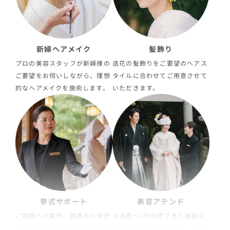
新婦ヘアメイク
髪飾り
プロの美容スタッフが新婦様の
造花の髪飾りをご要望のヘアス
ご要望をお伺いしながら、理想
タイルに合わせてご用意させて
的なヘアメイクを施術します。
いただきます。
挙式サポート
美容アテンド
ご親族への案内・誘導から挙式
お支度〜1日の終了まで美容ス
全体の進行管理まで、丁寧にサ
タッフが常に寄り添って、新婦