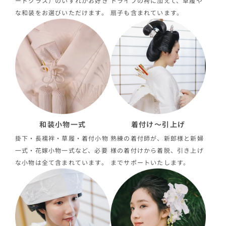
ードクラス）のいずれかお好き
トライプの袴に加えて、草履や
な和装をお選びいただけます。
扇子も含まれています。
和装小物一式
着付け〜引上げ
掛下・長襦袢・草履・着付小物
熟練の着付師が、新郎様と新婦
一式・花嫁小物一式など、必要
様の着付けから着脱、引き上げ
な小物は全て含まれています。
までサポートいたします。