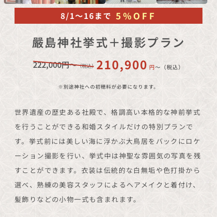
5%OFF
8/1〜16まで
嚴島神社挙式＋撮影プラン
210,900
222,000円〜
（税込）
円
〜（税込）
※別途神社への初穂料が必要になります。
世界遺産の歴史ある社殿で、格調高い本格的な神前挙式
を行うことができる和婚スタイルだけの特別プランで
す。挙式前には美しい海に浮かぶ大鳥居をバックにロケ
ーション撮影を行い、挙式中は神聖な雰囲気の写真を残
すことができます。衣装は伝統的な白無垢や色打掛から
選べ、熟練の美容スタッフによるヘアメイクと着付け、
髪飾りなどの小物一式も含まれます。