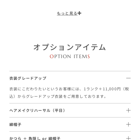
ポートします。
様をサポートいたします。
もっと見る
オプションアイテム
O
PTION ITEM
S
衣装グレードアップ
衣装にこだわりたいというお客様には、1ランク＋11,000円（税
込）からグレードアップ衣装をご用意しております。
ヘアメイクリハーサル（平日）
1スタイル / 16,500円（税込）～ご手配が可能です。
綿帽子
事前に実際のヘアメイクを体験いただけるオプションです。当日
11,000円（税込）〜レンタルのご用意がございます。
と同じスタッフが担当し、理想のヘアメイクを事前に確認いただ
かつら ＋ 角隠し or 綿帽子