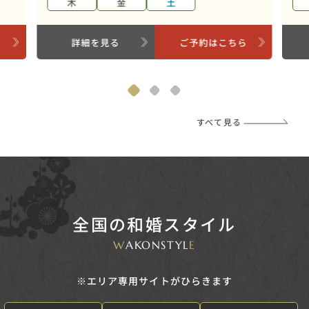
木
金
土
ら
詳細を見る
ご予約はこちら
すべて見る
全国の和婚スタイル
W
AKONSTYL
E
※エリア専用サイトがひらきます