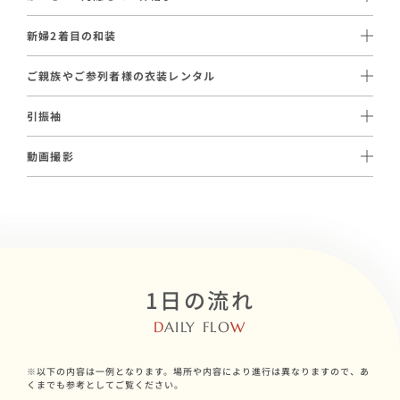
綿帽子は洋髪でも利用が可能なので、挙式中は綿帽子、写真撮影
けます。
27,500円（税込）〜レンタルのご用意がございます。
の際は洋髪と、異なるスタイルを楽しむことができます。
※地域によって金額が若干異なります。詳しくはお問い合わせく
新婦2着目の和装
親御様やご親族が喜ばれるケースも多く、日本の伝統的な花嫁姿
ださい。
55,000円（税込）〜ご手配が可能でございます。
をご希望の方に人気です。
ご親族やご参列者様の衣装レンタル
厳かな挙式は白無垢で、挙式後のロケーション撮影は華やかな色
留袖 39,600円〜（税込） / モーニング 22,000円〜（税込）ご
打掛をご検討の方に大変人気です。
引振袖
用意がございます。
11,000円（税込）～ご用意がございます。
動画撮影
プランに含まれる白無垢または色打掛を、華やかな引振袖へ変更
110,000円（税込）～ご手配が可能です。
いただけるオプションです。
厳かな挙式、ロケーション撮影風景や会食風景までを撮影する
「メモリアルムービー」など、ご希望に合わせて各種動画コンテ
ンツ制作を承っております。
1日の流れ
D
AILY FLO
W
※以下の内容は一例となります。場所や内容により進行は異なりますので、あ
くまでも参考としてご覧ください。