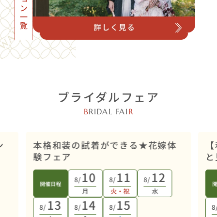
ブライダルフェア
B
RIDAL FAI
R
店舗開催
ン
本格和装の試着ができる★花嫁体
【
験フェア
と
10
11
12
8/
8/
8/
開催日程
月
火・祝
水
13
14
15
8/
8/
8/
8