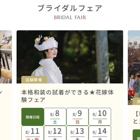
ブライダルフェア
B
RIDAL FAI
R
店舗開催
ン
本格和装の試着ができる★花嫁体
験フェア
8
9
10
【
8/
8/
8/
開催日程
と
土
日
月
11
12
13
14
8/
8/
8/
8/
火・祝
水
木
金