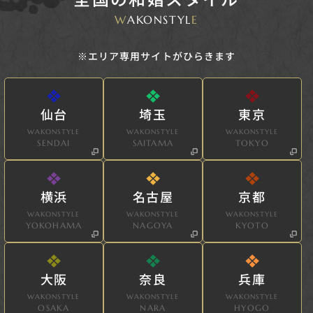
W
AKONSTYL
E
※エリア専用サイトがひらきます
仙台
埼玉
東京
WAKONSTYLE
WAKONSTYLE
WAKONSTYLE
SENDAI
SAITAMA
TOKYO
横浜
名古屋
京都
WAKONSTYLE
WAKONSTYLE
WAKONSTYLE
YOKOHAMA
NAGOYA
KYOTO
大阪
奈良
兵庫
WAKONSTYLE
WAKONSTYLE
WAKONSTYLE
OSAKA
NARA
HYOGO