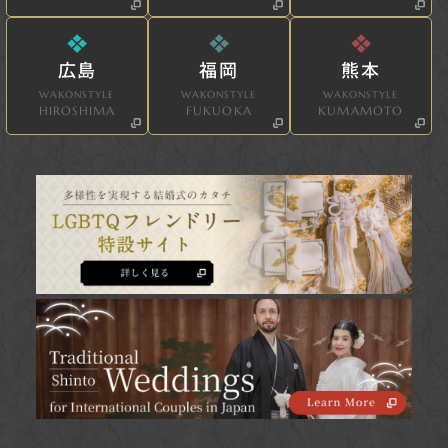
広島
福岡
熊本
WAKONSTYLE
WAKONSTYLE
WAKONSTYLE
HIROSHIMA
FUKUOKA
KUMAMOTO