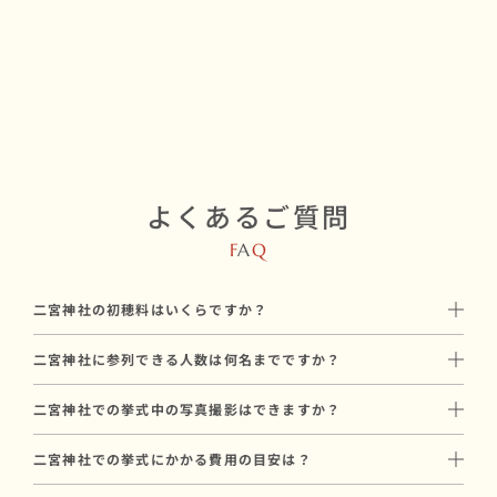
よくあるご質問
F
A
Q
二宮神社の初穂料はいくらですか？
初穂料は100,000円です。
二宮神社に参列できる人数は何名までですか？
神社に直接お納めいただく挙式のお礼で、和婚スタイルのプラン
二宮神社には最大20名参列可能です。
料金とは別途必要です。
二宮神社での挙式中の写真撮影はできますか？
親族中心の少人数での家族婚に向いています。
はい、二宮神社では挙式中のプロカメラマンによる撮影が可能で
参列人数に合わせたプランや会場のご提案も可能ですので、お気
二宮神社での挙式にかかる費用の目安は？
す。
軽にご相談ください。
二宮神社での挙式にかかる基本費用は、合計199,000円〜が目安