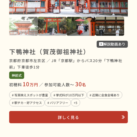
解説動画あり
上
下鴨神社（賀茂御祖神社）
京都
京都府京都市左京区
／
JR「京都駅」からバス20分「下鴨神社
賀茂
前」下車徒歩1分
神前
神前式
10
30
初穂
初穂料
万円
／
参加可能人数〜
名
# 
# 写真映えスポットが豊富
# 挙式料が10万円以下
# 近隣に会食会場あり
# 桜
# 駅チカ・好アクセス
# バリアフリー
+5
詳しく見る