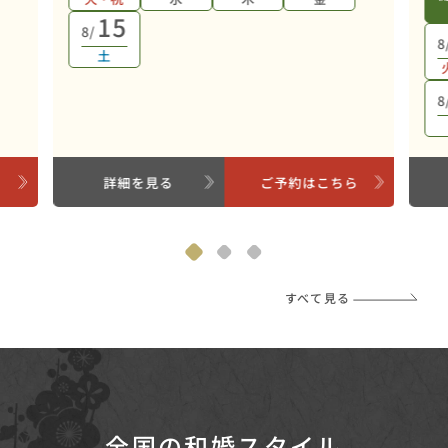
15
8/
8
土
8
ら
詳細を見る
ご予約はこちら
すべて見る
全国の和婚スタイル