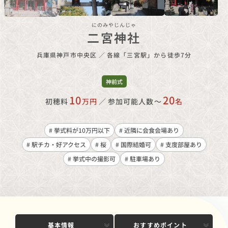
にのみやじんじゃ
二宮神社
兵庫県神戸市中央区
／
各線「三宮駅」から徒歩7分
神前式
10
20
初穂料
万円
／
参加可能人数〜
名
# 挙式料が10万円以下
# 近隣に会食会場あり
# 駅チカ・好アクセス
# 桜
# 国際結婚可
# 支度部屋あり
# 挙式中の撮影可
# 駐車場あり
基本情報
おすすめポイント