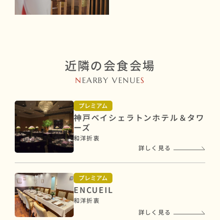
近隣の会食会場
N
EARBY VENUE
S
プレミアム
神戸ベイシェラトンホテル＆タワ
ーズ
和洋折衷
詳しく見る
プレミアム
ENCUEIL
和洋折衷
詳しく見る