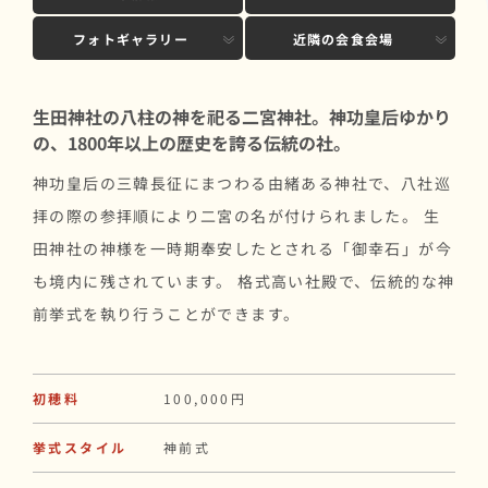
フォトギャラリー
近隣の会食会場
生田神社の八柱の神を祀る二宮神社。神功皇后ゆかり
の、1800年以上の歴史を誇る伝統の社。
神功皇后の三韓長征にまつわる由緒ある神社で、八社巡
拝の際の参拝順により二宮の名が付けられました。 生
田神社の神様を一時期奉安したとされる「御幸石」が今
も境内に残されています。 格式高い社殿で、伝統的な神
前挙式を執り行うことができます。
初穂料
100,000円
挙式スタイル
神前式