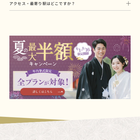
和婚スタイルでは和装に特化した経験豊富なカメラマンをご手配
アクセス・最寄り駅はどこですか？
です（初穂料100,000円 ＋ プラン料金99,000円〜）。
いたします。
各線 「三宮駅」より徒歩7分。
初穂料は神社に直接お納めいただく費用で、プラン料金とは別途
撮影プランについてはお打ち合わせ時にご案内します。
阪神本線 「神戸三宮駅」より徒歩8分
必要です。
写真撮影や会食を含むプランもあり、ご予算に合わせたご提案が
可能です。