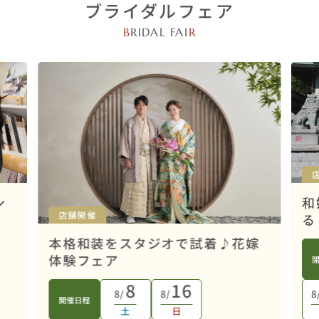
ブライダルフェア
B
RIDAL FAI
R
ン
和
店舗開催
る
本格和装をスタジオで試着♪花嫁
体験フェア
8
16
8/
8/
8
開催日程
土
日