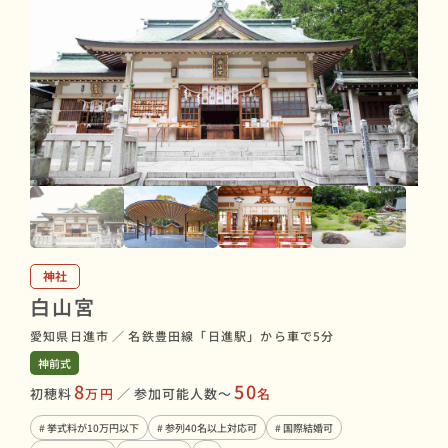
神社
白山宮
愛知県日進市
／
名鉄豊田線「日進駅」から車で5分
神前式
8
50
初穂料
万円
／
参加可能人数〜
名
# 挙式料が10万円以下
# 参列40名以上対応可
# 国際結婚可