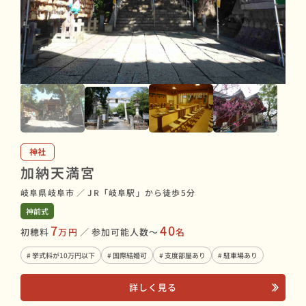
神社
加納天満宮
岐阜県岐阜市
／
JR「岐阜駅」から徒歩5分
神前式
7
40
初穂料
万円
／
参加可能人数〜
名
# 挙式料が10万円以下
# 国際結婚可
# 支度部屋あり
# 駐車場あり
詳しく見る