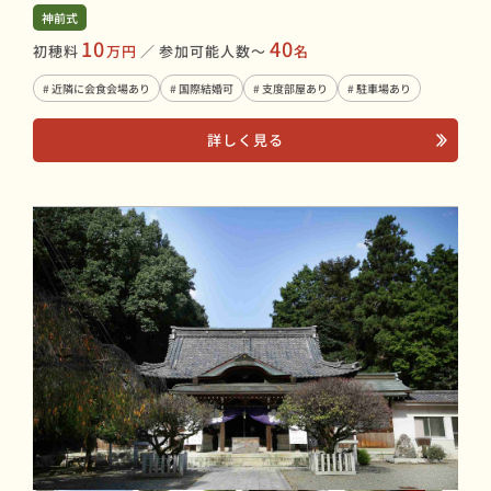
神前式
10
40
初穂料
万円
／
参加可能人数〜
名
# 近隣に会食会場あり
# 国際結婚可
# 支度部屋あり
# 駐車場あり
詳しく見る