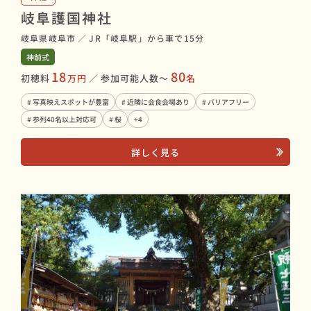
岐阜護国神社
岐阜県岐阜市
／
JR「岐阜駅」から車で15分
神前式
18
80
初穂料
万円
／
参加可能人数〜
名
# 写真映えスポットが豊富
# 近隣に会食会場あり
# バリアフリー
# 参列40名以上対応可
# 桜
+4
詳しく見る