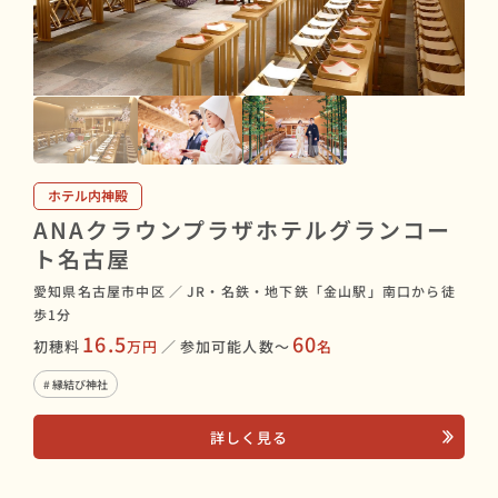
ホテル内神殿
ANAクラウンプラザホテルグランコー
ト名古屋
愛知県名古屋市中区
／
JR・名鉄・地下鉄「金山駅」南口から徒
歩1分
16.5
60
初穂料
万円
／
参加可能人数〜
名
# 縁結び神社
詳しく見る