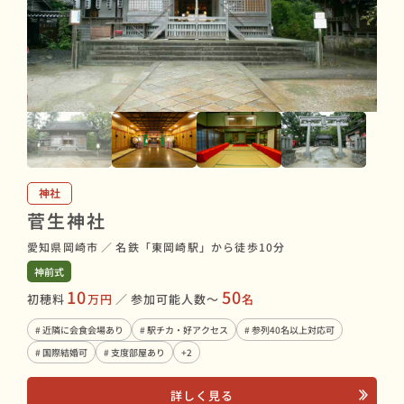
神社
菅生神社
愛知県岡崎市
／
名鉄「東岡崎駅」から徒歩10分
神前式
10
50
初穂料
万円
／
参加可能人数〜
名
# 近隣に会食会場あり
# 駅チカ・好アクセス
# 参列40名以上対応可
# 国際結婚可
# 支度部屋あり
+2
詳しく見る