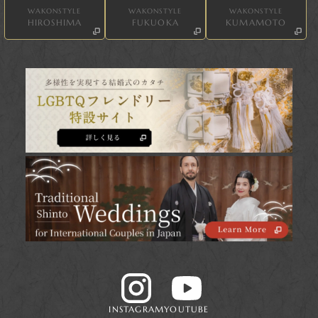
WAKONSTYLE
WAKONSTYLE
WAKONSTYLE
HIROSHIMA
FUKUOKA
KUMAMOTO
INSTAGRAM
YOUTUBE