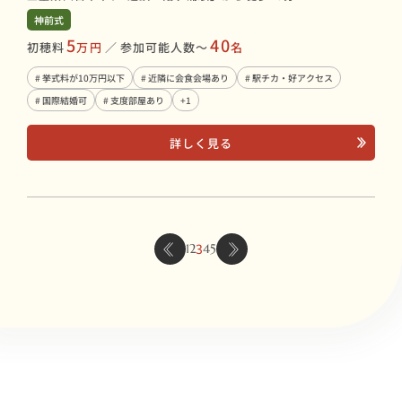
神前式
5
40
初穂料
万円
／
参加可能人数〜
名
# 挙式料が10万円以下
# 近隣に会食会場あり
# 駅チカ・好アクセス
# 国際結婚可
# 支度部屋あり
+1
詳しく見る
3
1
2
4
5