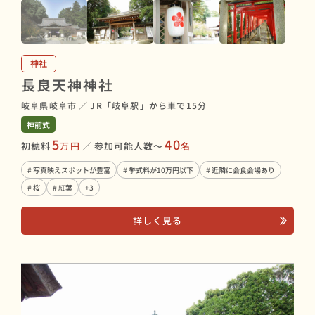
神社
長良天神神社
岐阜県岐阜市
／
JR「岐阜駅」から車で15分
神前式
5
40
初穂料
万円
／
参加可能人数〜
名
# 写真映えスポットが豊富
# 挙式料が10万円以下
# 近隣に会食会場あり
# 桜
# 紅葉
+3
詳しく見る