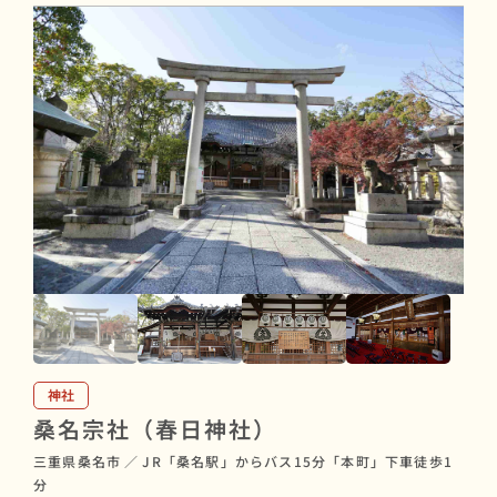
神社
桑名宗社（春日神社）
三重県桑名市
／
JR「桑名駅」からバス15分「本町」下車徒歩1
分