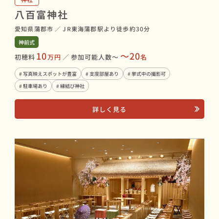
八百富神社
愛知県蒲郡市
／
JR東海蒲郡駅より徒歩約30分
神前式
10
〜20
初穂料
万円
／
参加可能人数〜
名
# 写真映えスポットが豊富
# 支度部屋あり
# 挙式中の撮影可
# 駐車場あり
# 縁結び神社
詳しく見る