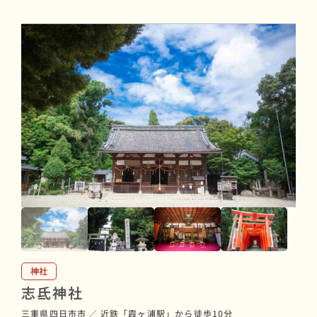
神社
志氐神社
三重県四日市市
／
近鉄「霞ヶ浦駅」から徒歩10分