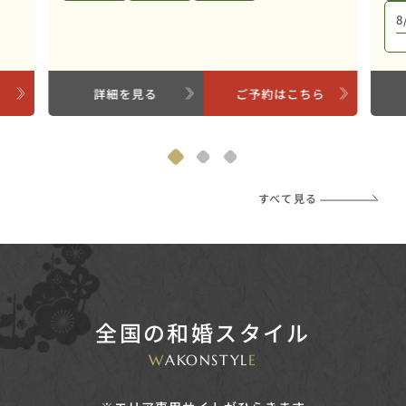
8
ら
詳細を見る
ご予約はこちら
すべて見る
全国の和婚スタイル
W
AKONSTYL
E