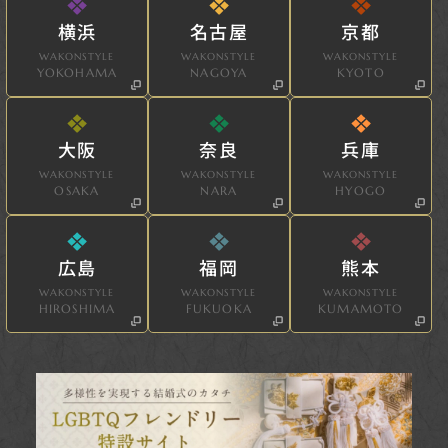
横浜
名古屋
京都
WAKONSTYLE
WAKONSTYLE
WAKONSTYLE
YOKOHAMA
NAGOYA
KYOTO
大阪
奈良
兵庫
WAKONSTYLE
WAKONSTYLE
WAKONSTYLE
OSAKA
NARA
HYOGO
広島
福岡
熊本
WAKONSTYLE
WAKONSTYLE
WAKONSTYLE
HIROSHIMA
FUKUOKA
KUMAMOTO