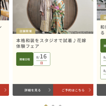
ン
和
店舗開催
る
本格和装をスタジオで試着♪花嫁
体験フェア
16
8/
8
開催日程
日
8
ら
詳細を見る
ご予約はこちら