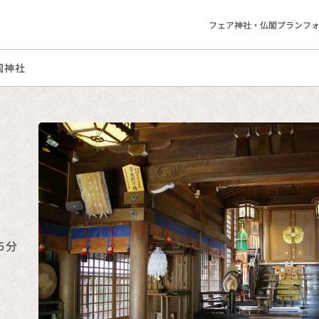
フェア
神社・仏閣
プラン
フ
国神社
5分