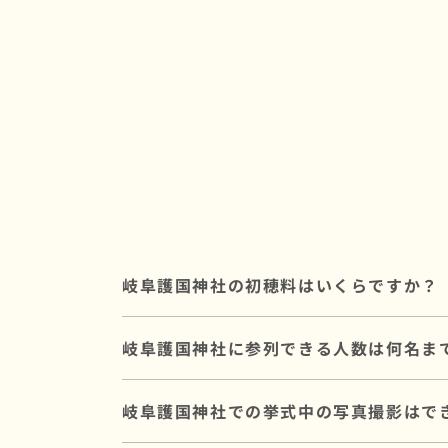
岐阜護国神社の初穂料はいくらですか？
初穂料は180,000円です。
岐阜護国神社に参列できる人数は何名ま
神社に直接お納めいただく挙式のお礼で、
岐阜護国神社には最大80名参列可能です。
岐阜護国神社での挙式中の写真撮影はで
ご友人も含めた中規模〜大規模の挙式にも
参列人数に合わせたプランや会場のご提案