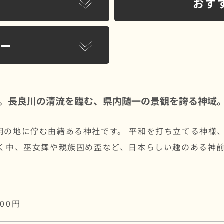
おす
リー
。長良川の清流を臨む、県内随一の景観を誇る神域
明の地に佇む由緒ある神社です。 平和を打ち立てる神様
響く中、巫女舞や親族固め盃など、日本らしい趣のある神
000円