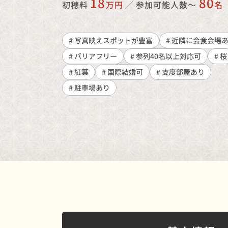
18
80
初穂料
万円
／
参加可能人数〜
名
# 写真映えスポットが豊富
# 近隣に会食会場
# バリアフリー
# 参列40名以上対応可
# 桜
# 紅葉
# 国際結婚可
# 支度部屋あり
# 駐車場あり