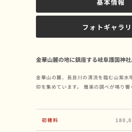
基本情報
フォトギャラ
金華山麓の地に鎮座する岐阜護国神社
金華山の麓、長良川の清流を臨む山紫水
仰を集めています。 雅楽の調べが鳴り
初穂料
180,