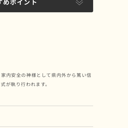
すめポイント
。
、家内安全の神様として県内外から篤い信
前式が執り行われます。