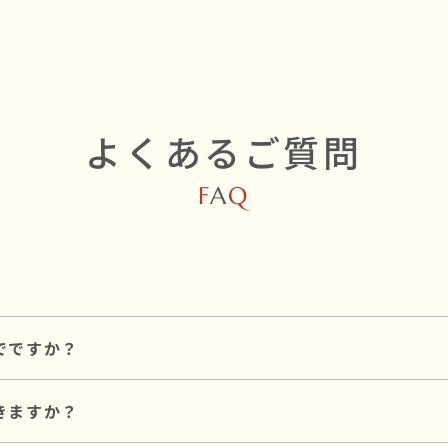
よくあるご質問
F
A
Q
でですか？
和婚スタイルのプラン料金とは別途必要です。
きますか？
対応しています。
も可能ですので、お気軽にご相談ください。