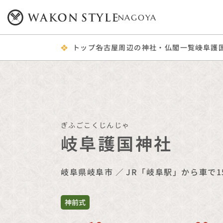
NAGOYA
トップ
名古屋周辺の神社・仏閣一覧
岐阜護
ぎふごこくじんじゃ
岐阜護国神社
岐阜県岐阜市
／
JR「岐阜駅」から車で1
神前式