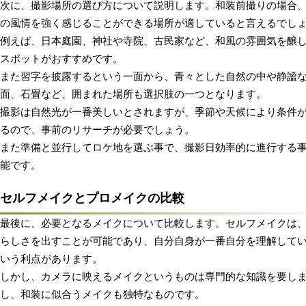
次に、撮影場所の選び方について説明します。和装前撮りの場合
の風情を強く感じることができる場所が適していると言えるでし
例えば、日本庭園、神社や寺院、古民家など、和風の雰囲気を醸
スポットがおすすめです。
また習字を披露するという一面から、青々とした自然の中や静謐
面、石畳など、囲まれた場所も選択肢の一つとなります。
撮影は自然光が一番美しいとされますが、季節や天候により条件
るので、事前のリサーチが必要でしょう。
また準備と並行してロケ地を選ぶ事で、撮影日効率的に進行する
能です。
セルフメイクとプロメイクの比較
最後に、必要となるメイクについて比較します。セルフメイクは
らしさを出すことが可能であり、自分自身が一番自分を理解して
いう利点があります。
しかし、カメラに映えるメイクというものは専門的な知識を要し
し、和装に似合うメイクも独特なものです。