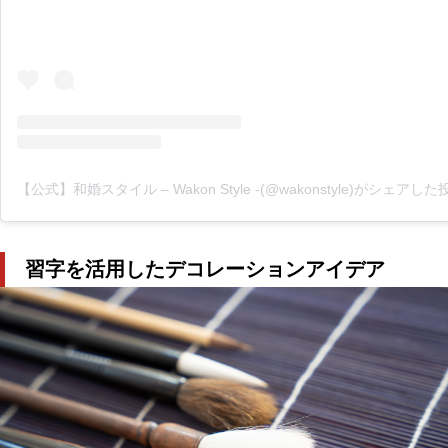
【公式】和婚スタイル – Wakon Style -(@wakonstyle)がシェアした
習字を活用したデコレーションアイデア