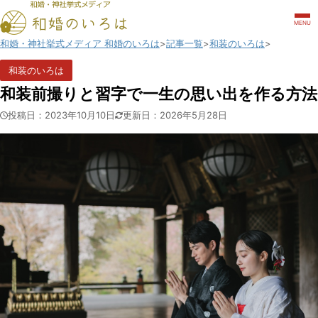
MENU
和婚・神社挙式メディア 和婚のいろは
記事一覧
和装のいろは
和装のいろは
和装前撮りと習字で一生の思い出を作る方法
投稿日：2023年10月10日
更新日：2026年5月28日