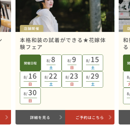
店舗開催
ン
本格和装の試着ができる★花嫁体
和
験フェア
る
8
9
15
8/
8/
8/
開催日程
土
日
土
16
22
23
29
8/
8/
8/
8/
8
日
土
日
土
30
8/
8
日
ら
詳細を見る
ご予約はこちら