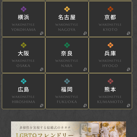
横浜
名古屋
京都
WAKONSTYLE
WAKONSTYLE
WAKONSTYLE
YOKOHAMA
NAGOYA
KYOTO
大阪
奈良
兵庫
WAKONSTYLE
WAKONSTYLE
WAKONSTYLE
OSAKA
NARA
HYOGO
広島
福岡
熊本
WAKONSTYLE
WAKONSTYLE
WAKONSTYLE
HIROSHIMA
FUKUOKA
KUMAMOTO