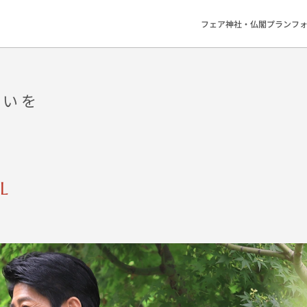
フェア
神社・仏閣
プラン
フ
装いを
L