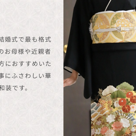
結婚式で最も格式
のお母様や近親者
方におすすめいた
事にふさわしい華
和装です。