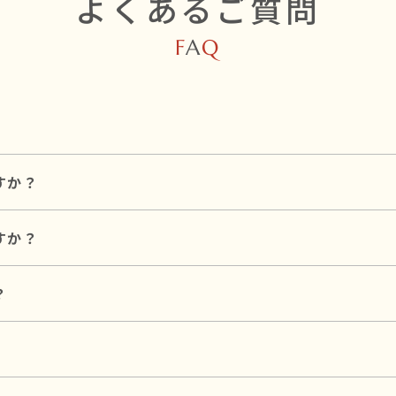
よくあるご質問
F
A
Q
すか？
和婚スタイルのプラン料金とは別途必要です。
人各10名参列可能です。
すか？
す。
も可能ですので、お気軽にご相談ください。
います。
？
た神社のご提案も可能ですので、お気軽にご相談ください。
,000円〜が目安です（初穂料100,000円 ＋ プラン料金99
、プラン料金とは別途必要です。
算に合わせたご提案が可能です。