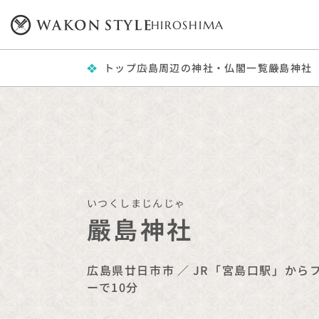
HIROSHIMA
トップ
広島周辺の神社・仏閣一覧
嚴島神社
いつくしまじんじゃ
嚴島神社
広島県廿日市市
／
JR「宮島口駅」から
ーで10分