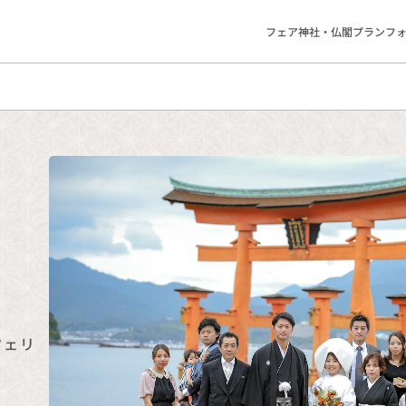
フェア
神社・仏閣
プラン
フ
フェリ