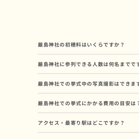
嚴島神社の初穂料はいくらですか？
初穂料は100,000円です。
嚴島神社に参列できる人数は何名までで
神社に直接お納めいただく挙式のお礼で、
嚴島神社には最大60名 ※親族各20名・友
嚴島神社での挙式中の写真撮影はできま
親族中心の少人数での家族婚に向いていま
参列人数に合わせたプランや会場のご提案
嚴島神社では挙式中の撮影には制限がござ
嚴島神社での挙式にかかる費用の目安は
撮影を重視される方には、撮影条件に合っ
嚴島神社での挙式にかかる基本費用は、合計199
アクセス・最寄り駅はどこですか？
初穂料は神社に直接お納めいただく費用で
写真撮影や会食を含むプランもあり、ご予
JR「宮島口駅」よりフェリーで10分。