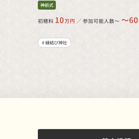
神前式
10
〜6
初穂料
万円
／
参加可能人数〜
# 縁結び神社