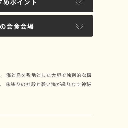
すめポイント
の会食会場
。
。 海と島を敷地とした大胆で独創的な構
。 朱塗りの社殿と碧い海が織りなす神秘