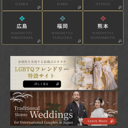
OSAKA
NARA
HYOGO
広島
福岡
熊本
WAKONSTYLE
WAKONSTYLE
WAKONSTYLE
HIROSHIMA
FUKUOKA
KUMAMOTO