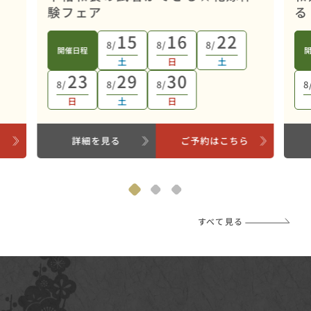
験フェア
る
15
16
22
8/
8/
8/
開催日程
土
日
土
23
29
30
8/
8/
8/
8
日
土
日
ら
詳細を見る
ご予約はこちら
すべて見る