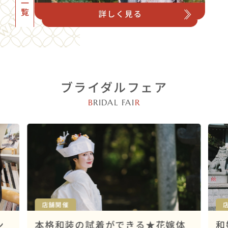
ブライダルフェア
B
RIDAL FAI
R
店舗開催
ン
本格和装の試着ができる★花嫁体
和