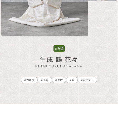
白無垢
生成 鶴 花々
KINARITURUHANABANA
# 古典柄
# 正絹
# 生成
# 鶴
# 花づくし