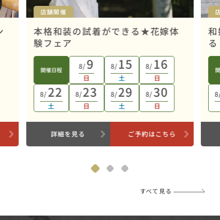
店舗開催
ン
本格和装の試着ができる★花嫁体
和
験フェア
る
9
15
16
8/
8/
8/
開催日程
日
土
日
22
23
29
30
8/
8/
8/
8/
8
土
日
土
日
ら
詳細を見る
ご予約はこちら
すべて見る