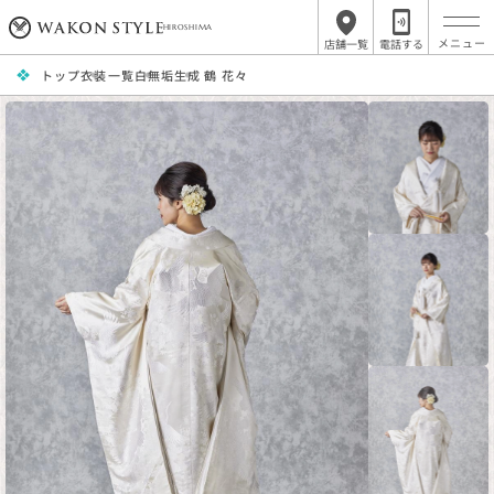
HIROSHIMA
店舗一覧
電話する
トップ
衣装一覧
白無垢
生成 鶴 花々