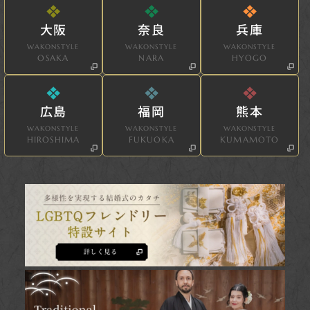
大阪
奈良
兵庫
WAKONSTYLE
WAKONSTYLE
WAKONSTYLE
OSAKA
NARA
HYOGO
広島
福岡
熊本
WAKONSTYLE
WAKONSTYLE
WAKONSTYLE
HIROSHIMA
FUKUOKA
KUMAMOTO