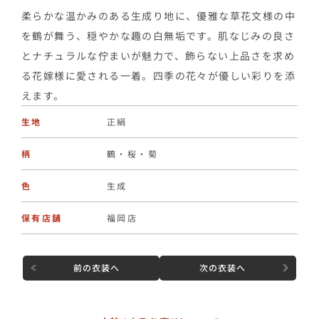
柔らかな温かみのある生成り地に、優雅な草花文様の中
を鶴が舞う、穏やかな趣の白無垢です。肌なじみの良さ
とナチュラルな佇まいが魅力で、飾らない上品さを求め
る花嫁様に愛される一着。四季の花々が優しい彩りを添
えます。
生地
正絹
柄
鶴・桜・菊
色
生成
保有店舗
福岡店
前の衣装へ
次の衣装へ