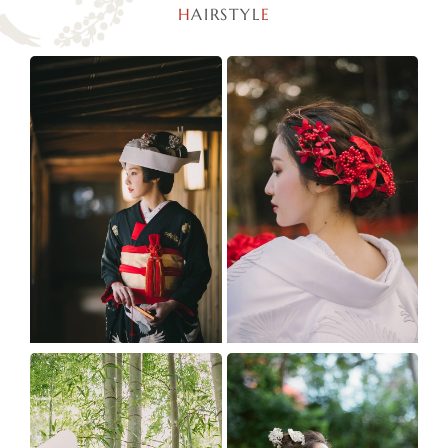
H
AIRSTYL
E