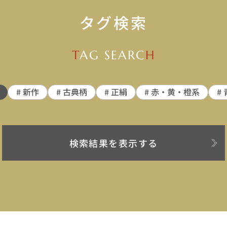
タグ検索
T
AG SEARC
H
# 新作
# 古典柄
# 正絹
# 赤・黄・橙系
#
検索結果を表示する