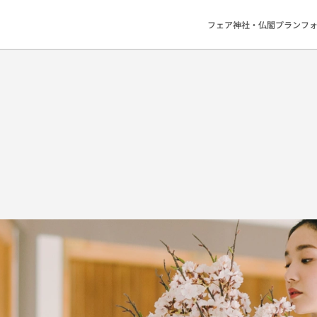
フェア
神社・仏閣
プラン
フ