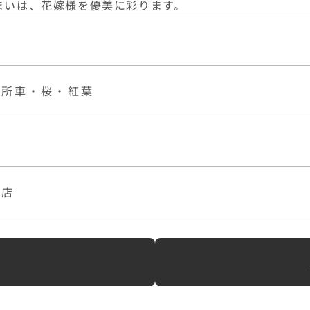
まいは、花嫁様を優美に彩ります。
御所車・桜・紅葉
本店
へ