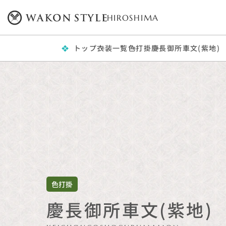
HIROSHIMA
トップ
衣装一覧
色打掛
慶長御所車文(紫地)
色打掛
慶長御所車文(紫地)