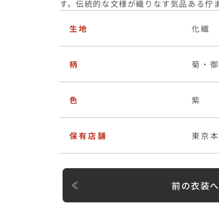
す。伝統的な文様が織りなす気品ある佇
生地
化繊
柄
菊・
色
紫
保有店舗
東京
前の衣装