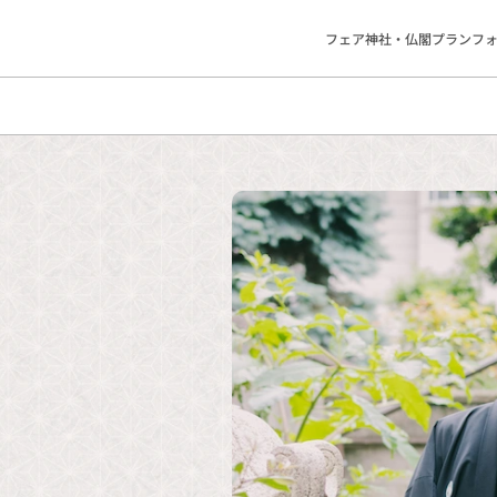
フェア
神社・仏閣
プラン
フ