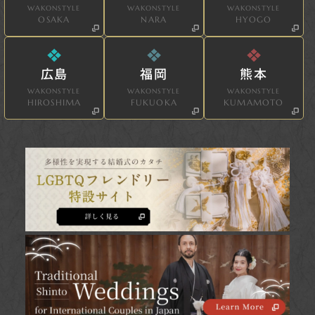
WAKONSTYLE
WAKONSTYLE
WAKONSTYLE
OSAKA
NARA
HYOGO
広島
福岡
熊本
WAKONSTYLE
WAKONSTYLE
WAKONSTYLE
HIROSHIMA
FUKUOKA
KUMAMOTO