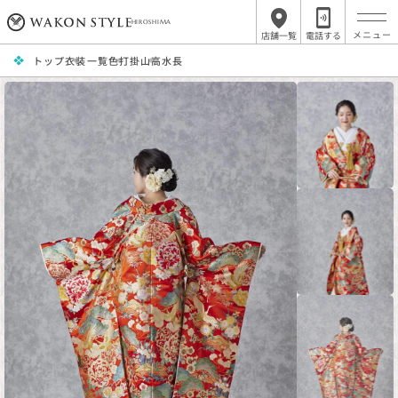
HIROSHIMA
店舗一覧
電話する
トップ
衣装一覧
色打掛
山高水長