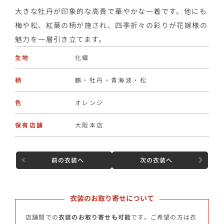
大きな牡丹が印象的な高貴で華やかな一着です。他にも
梅や松、紅葉の柄が施され、四季折々の彩りが花嫁様の
魅力を一層引き立てます。
生地
化繊
柄
鶴・牡丹・青海波・松
色
オレンジ
保有店舗
大阪本店
前の衣装へ
次の衣装へ
衣装のお取り寄せについて
店舗間での
衣装のお取り寄せも可能
です。ご希望の方は衣