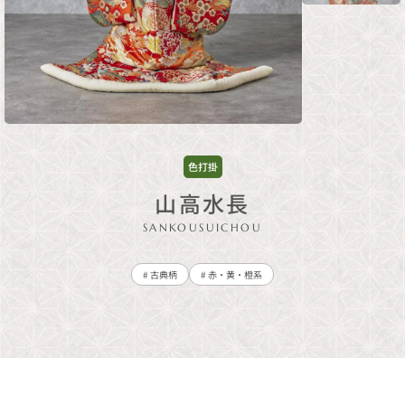
色打掛
山高水長
SANKOUSUICHOU
# 古典柄
# 赤・黄・橙系