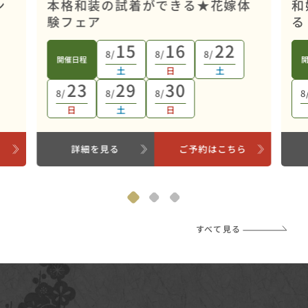
ン
本格和装の試着ができる★花嫁体
和
験フェア
る
15
16
22
8/
8/
8/
開催日程
土
日
土
23
29
30
8/
8/
8/
8
日
土
日
ら
詳細を見る
ご予約はこちら
すべて見る