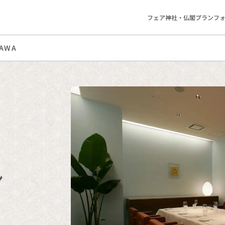
フェア
神社・仏閣
プラン
フ
AWA
ン