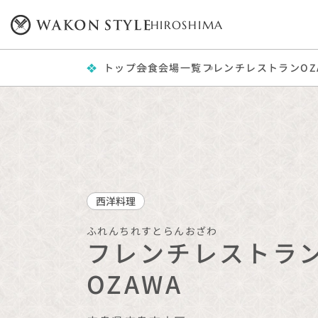
HIROSHIMA
トップ
会食会場一覧
フレンチレストランOZ
西洋料理
ふれんちれすとらんおざわ
フレンチレストラ
OZAWA
広島県
広島市中区
プレミアム