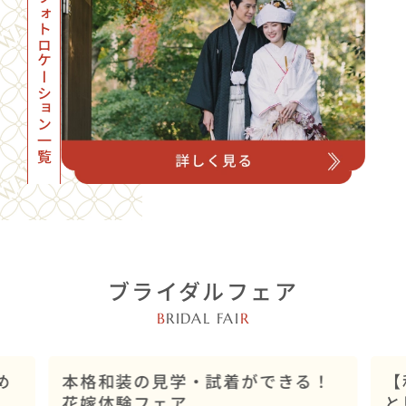
フォトロケーション一覧
ブライダルフェア
B
RIDAL FAI
R
店舗開催
め
本格和装の見学・試着ができる！
【
花嫁体験フェア
と