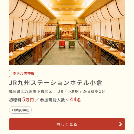
ホテル内神殿
JR九州ステーションホテル小倉
福岡県北九州市小倉北区
／
JR「小倉駅」から徒歩1分
5
44
初穂料
万円
／
参加可能人数〜
名
# 縁結び神社
詳しく見る