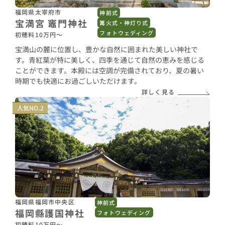
福岡県太宰府市
神前式
宝満宮 竈門神社
篝火式・神灯り式
フォトウェディング
初穂料10万円〜
宝満山の麓に位置し、豊かな自然に囲まれた美しい神社で
す。青紅葉が特に美しく、四季を通じて自然の恵みを感じる
ことができます。本殿には空調が完備されており、夏の暑い
時期でも快適にお過ごしいただけます。
詳しく見る
人気NO.2
福岡県福岡市中央区
神前式
福岡縣護国神社
フォトウェディング
初穂料10万円〜