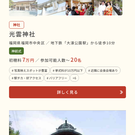
神社
光雲神社
福岡県福岡市中央区
／
地下鉄「大濠公園駅」から徒歩10分
神前式
7
20
初穂料
万円
／
参加可能人数〜
名
# 写真映えスポットが豊富
# 挙式料が10万円以下
# 近隣に会食会場あり
# 駅チカ・好アクセス
# バリアフリー
+6
詳しく見る