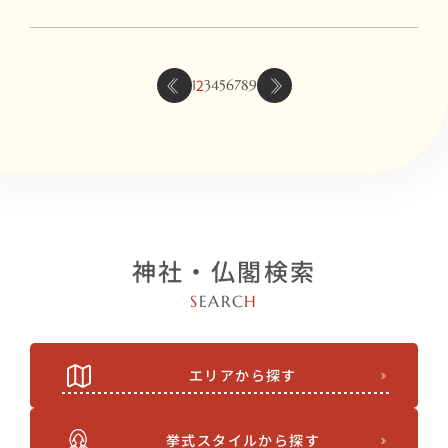
2
1
3
4
5
6
7
8
9
神社・仏閣検索
S
EARC
H
エリアから探す
挙式スタイルから探す