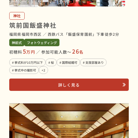
神社
筑前国飯盛神社
福岡県福岡市西区
／
西鉄バス「飯盛保育園前」下車徒歩2分
神前式
フォトウェディング
5
26
初穂料
万円
／
参加可能人数〜
名
# 挙式料が10万円以下
# 桜
# 国際結婚可
# 支度部屋あり
# 挙式中の撮影可
+2
詳しく見る