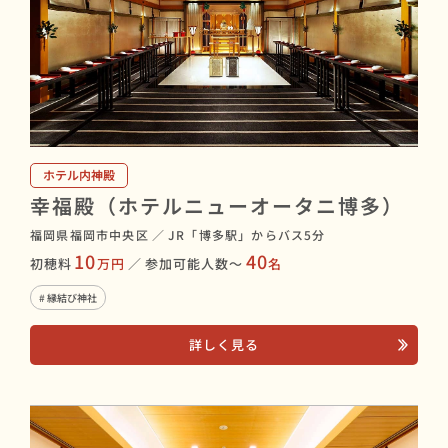
ホテル内神殿
幸福殿（ホテルニューオータニ博多）
福岡県福岡市中央区
／
JR「博多駅」からバス5分
10
40
初穂料
万円
／
参加可能人数〜
名
# 縁結び神社
詳しく見る