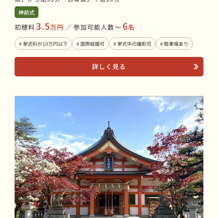
神前式
3.5
6
初穂料
万円
／
参加可能人数〜
名
# 挙式料が10万円以下
# 国際結婚可
# 挙式中の撮影可
# 駐車場あり
詳しく見る