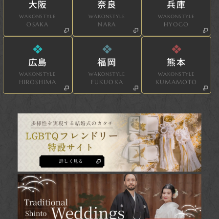
大阪
奈良
兵庫
WAKONSTYLE
WAKONSTYLE
WAKONSTYLE
OSAKA
NARA
HYOGO
広島
福岡
熊本
WAKONSTYLE
WAKONSTYLE
WAKONSTYLE
HIROSHIMA
FUKUOKA
KUMAMOTO