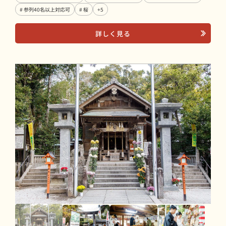
# 参列40名以上対応可
# 桜
+5
詳しく見る