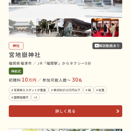
神社
解説動画あり
宮地嶽神社
福岡県福津市
／
JR「福間駅」からタクシー5分
神前式
10
30
初穂料
万円
／
参加可能人数〜
名
# 写真映えスポットが豊富
# 挙式料が10万円以下
# 桜
# 紅葉
# 国際結婚可
+3
詳しく見る