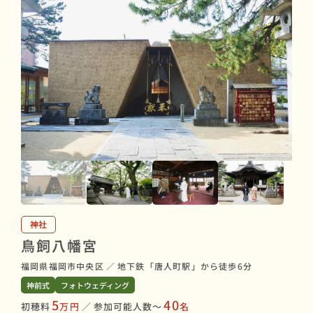
神社
鳥飼八幡宮
福岡県福岡市中央区
／
地下鉄「唐人町駅」から徒歩6分
神前式
フォトウェディング
5
40
初穂料
万円
／
参加可能人数〜
名