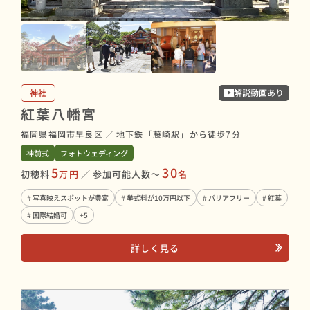
神社
解説動画あり
紅葉八幡宮
福岡県福岡市早良区
／
地下鉄「藤崎駅」から徒歩7分
神前式
フォトウェディング
5
30
初穂料
万円
／
参加可能人数〜
名
# 写真映えスポットが豊富
# 挙式料が10万円以下
# バリアフリー
# 紅葉
# 国際結婚可
+5
詳しく見る