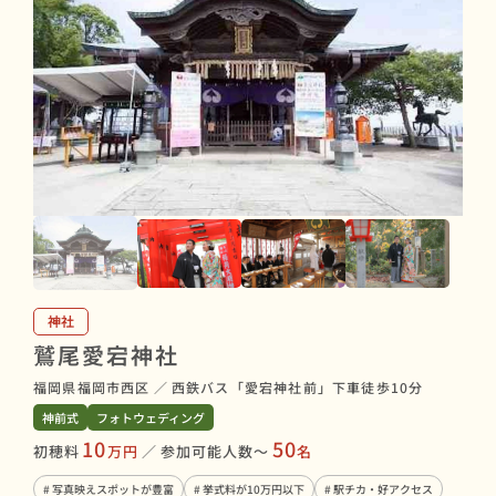
神社
鷲尾愛宕神社
福岡県福岡市西区
／
西鉄バス「愛宕神社前」下車徒歩10分
神前式
フォトウェディング
10
50
初穂料
万円
／
参加可能人数〜
名
# 写真映えスポットが豊富
# 挙式料が10万円以下
# 駅チカ・好アクセス