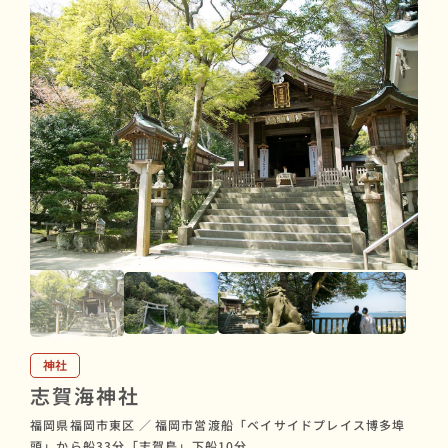
神社
志賀海神社
福岡県福岡市東区
／
福岡市営渡船「ベイサイドプレイス博多埠
頭」から船33分「志賀島」下船10分