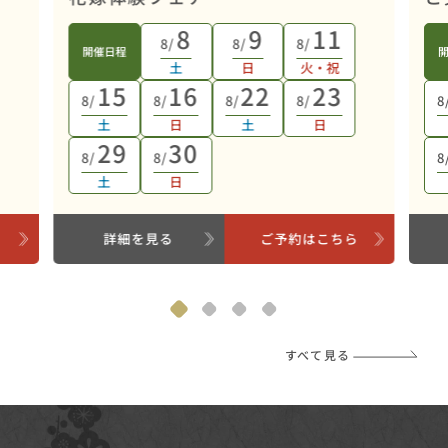
8
9
11
8/
8/
8/
開催日程
土
日
火・祝
15
16
22
23
8/
8/
8/
8/
8
土
日
土
日
29
30
8/
8/
8
土
日
ら
詳細を見る
ご予約はこちら
すべて見る