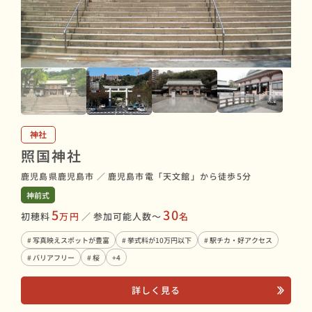
神社
照国神社
鹿児島県鹿児島市
／
鹿児島市電「天文館」から徒歩5分
神前式
5
30
初穂料
万円
／
参加可能人数〜
名
# 写真映えスポットが豊富
# 挙式料が10万円以下
# 駅チカ・好アクセス
# バリアフリー
# 桜
+4
詳しく見る