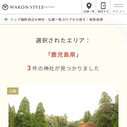
FUKUOKA
店舗一覧
電話する
トップ
福岡周辺の神社・仏閣一覧
エリアから探す：検索結果
選択されたエリア：
「
鹿児島県
」
3
件の神社が見つかりました
人気