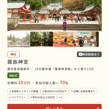
神社
解説動画あり
霧島神宮
鹿児島県霧島市
／
JR日豊本線「霧島神宮駅」から車で15分
神前式
10
70
初穂料
万円
／
参加可能人数〜
名
# 写真映えスポットが豊富
# 挙式料が10万円以下
# 近隣に会食会場あり
# バリアフリー
# 参列40名以上対応可
+6
詳しく見る