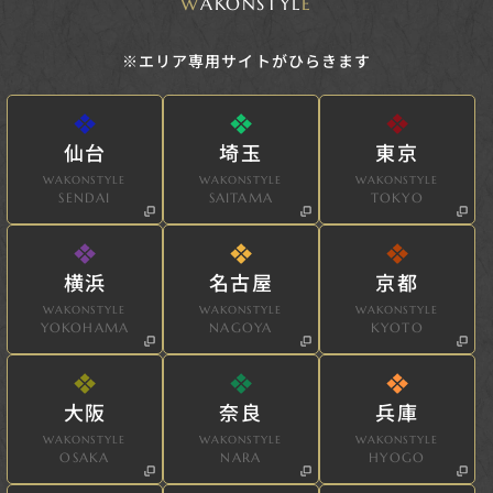
W
AKONSTYL
E
※エリア専用サイトがひらきます
仙台
埼玉
東京
WAKONSTYLE
WAKONSTYLE
WAKONSTYLE
SENDAI
SAITAMA
TOKYO
横浜
名古屋
京都
WAKONSTYLE
WAKONSTYLE
WAKONSTYLE
YOKOHAMA
NAGOYA
KYOTO
大阪
奈良
兵庫
WAKONSTYLE
WAKONSTYLE
WAKONSTYLE
OSAKA
NARA
HYOGO