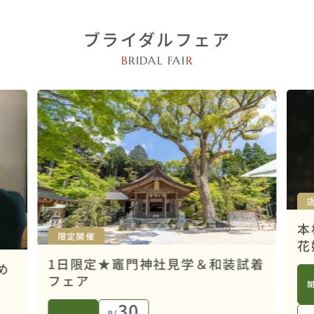
ブライダルフェア
B
RIDAL FAI
R
本
限定開催
花
1日限定★竈門神社見学＆和装試着
め
フェア
30
8/