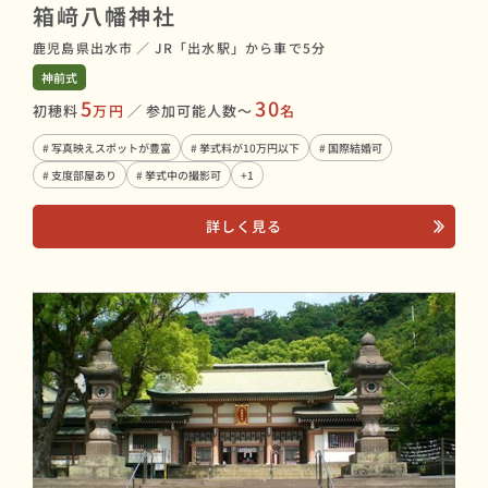
箱﨑八幡神社
鹿児島県出水市
／
JR「出水駅」から車で5分
神前式
5
30
初穂料
万円
／
参加可能人数〜
名
# 写真映えスポットが豊富
# 挙式料が10万円以下
# 国際結婚可
# 支度部屋あり
# 挙式中の撮影可
+1
詳しく見る