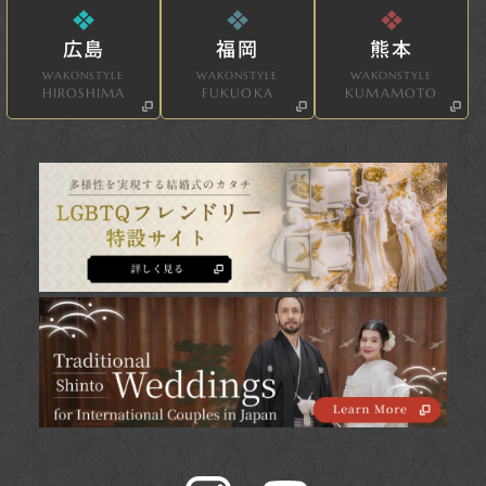
広島
福岡
熊本
WAKONSTYLE
WAKONSTYLE
WAKONSTYLE
HIROSHIMA
FUKUOKA
KUMAMOTO