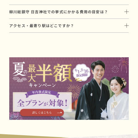
親族中心の少人数での家族婚に向いています。
はい、柳川総鎮守 日吉神社では挙式中のプロカメラマンによる撮
参列人数に合わせたプランや会場のご提案も可能ですので、お気
柳川総鎮守 日吉神社での挙式にかかる費用の目安は？
影が可能です。
軽にご相談ください。
柳川総鎮守 日吉神社での挙式にかかる基本費用は、合計134,000
和婚スタイルでは和装に特化した経験豊富なカメラマンをご手配
アクセス・最寄り駅はどこですか？
円〜が目安です（初穂料35,000円 ＋ プラン料金99,000
いたします。
西鉄天神大牟田線「西鉄柳川駅」より徒歩25分。
円〜）。
撮影プランについてはお打ち合わせ時にご案内します。
西鉄天神大牟田線「矢加部駅」より徒歩30分。
初穂料は神社に直接お納めいただく費用で、プラン料金とは別途
九州自動車道「みやま柳川」より車で15分。
必要です。
駐車場もございます。
写真撮影や会食を含むプランもあり、ご予算に合わせたご提案が
可能です。