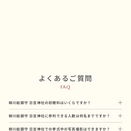
よくあるご質問
F
A
Q
柳川総鎮守 日吉神社の初穂料はいくらですか？
初穂料は35,000円です。
柳川総鎮守 日吉神社に参列できる人数は何名までですか？
神社に直接お納めいただく挙式のお礼で、和婚スタイルのプラン
柳川総鎮守 日吉神社には最大30名参列可能です。
料金とは別途必要です。
柳川総鎮守 日吉神社での挙式中の写真撮影はできますか？