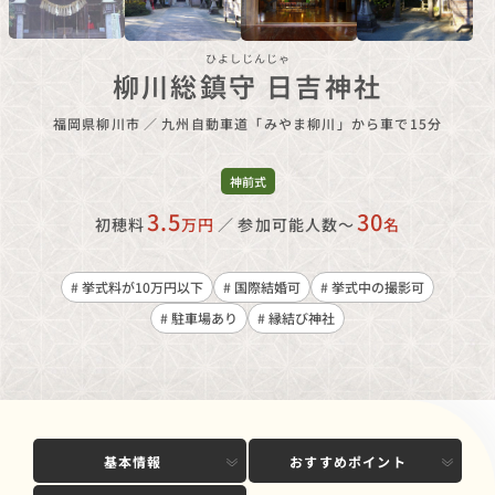
ひよしじんじゃ
柳川総鎮守 日吉神社
福岡県柳川市
／
九州自動車道「みやま柳川」から車で15分
神前式
3.5
30
初穂料
万円
／
参加可能人数〜
名
# 挙式料が10万円以下
# 国際結婚可
# 挙式中の撮影可
# 駐車場あり
# 縁結び神社
基本情報
おすすめポイント