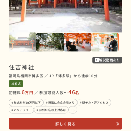
解説動画あり
住吉神社
福
福岡県福岡市博多区
／
JR「博多駅」から徒歩10分
福岡
神前式
神前
6
46
初穂料
万円
／
参加可能人数〜
名
初穂
# 挙式料が10万円以下
# 近隣に会食会場あり
# 駅チカ・好アクセス
# 
# バリアフリー
# 参列40名以上対応可
+3
# 
詳しく見る