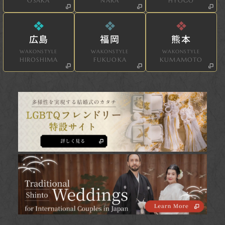
OSAKA
NARA
HYOGO
広島
福岡
熊本
WAKONSTYLE
WAKONSTYLE
WAKONSTYLE
HIROSHIMA
FUKUOKA
KUMAMOTO