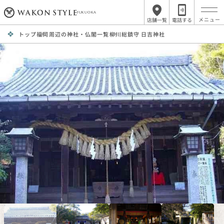
FUKUOKA
店舗一覧
電話する
トップ
福岡周辺の神社・仏閣一覧
柳川総鎮守 日吉神社