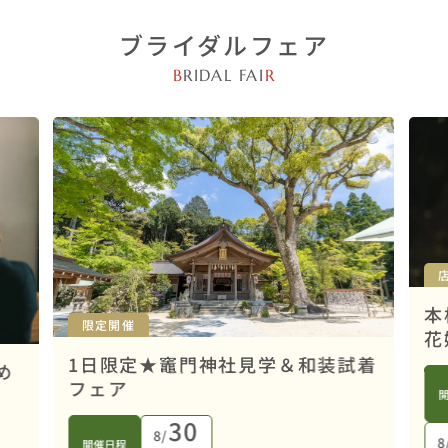
ブライダルフェア
B
RIDAL FAI
R
本
限定開催
花
1日限定★竈門神社見学＆和装試着
め
フェア
30
8/
8
開催日程