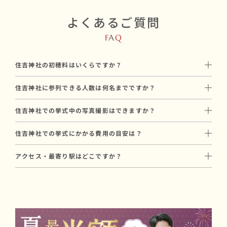
よくあるご質問
F
A
Q
住吉神社の初穂料はいくらですか？
初穂料は60,000円
住吉神社に参列できる人数は何名までですか？
150,000円です。
住吉神社には最大本殿：〜30名/儀式殿：〜46名/稲荷神社：〜2
神社に直接お納めいただく挙式のお礼で、和婚スタイルのプラン
住吉神社での挙式中の写真撮影はできますか？
名参列可能です。
料金とは別途必要です。
はい、住吉神社では挙式中のプロカメラマンによる撮影が可能で
親族中心の挙式から、少人数の友人を含めた挙式まで対応可能で
住吉神社での挙式にかかる費用の目安は？
す。
す。
住吉神社での挙式にかかる基本費用は、合計159,000円〜が目安
和婚スタイルでは和装に特化した経験豊富なカメラマンをご手配
参列人数に合わせたプランや会場のご提案も可能ですので、お気
アクセス・最寄り駅はどこですか？
です（初穂料60,000円 ＋ プラン料金99,000円〜）。
いたします。
軽にご相談ください。
JR「博多駅」より徒歩10分。
初穂料は神社に直接お納めいただく費用で、プラン料金とは別途
撮影プランについてはお打ち合わせ時にご案内します。
地下鉄「博多駅」より徒歩10分。
必要です。
西鉄バス「住吉」下車徒歩2分。
写真撮影や会食を含むプランもあり、ご予算に合わせたご提案が
駐車場もございます。
可能です。