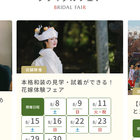
B
RIDAL FAI
R
店舗開催
本格和装の見学・試着ができる！
花嫁体験フェア
め
8
9
11
【
8/
8/
8/
開催日程
と
土
日
火・祝
15
16
22
23
8/
8/
8/
8/
土
日
土
日
29
30
8/
8/