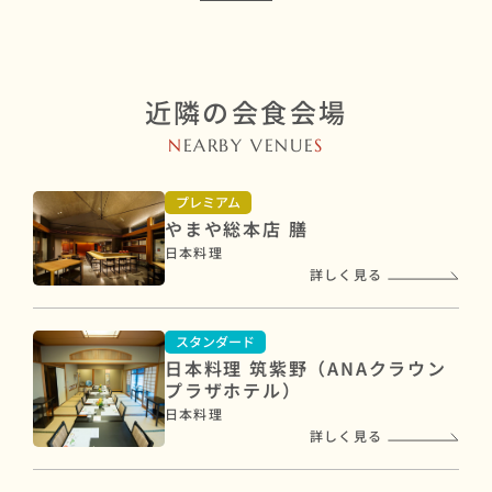
近隣の会食会場
N
EARBY VENUE
S
プレミアム
やまや総本店 膳
日本料理
詳しく見る
スタンダード
日本料理 筑紫野（ANAクラウン
プラザホテル）
日本料理
詳しく見る