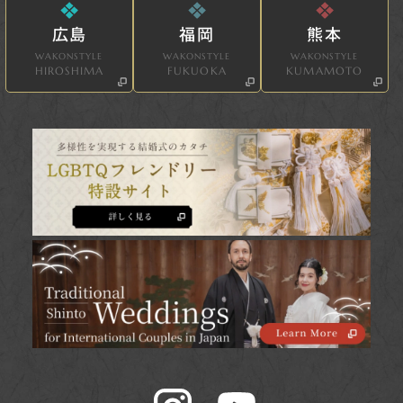
広島
福岡
熊本
WAKONSTYLE
WAKONSTYLE
WAKONSTYLE
HIROSHIMA
FUKUOKA
KUMAMOTO