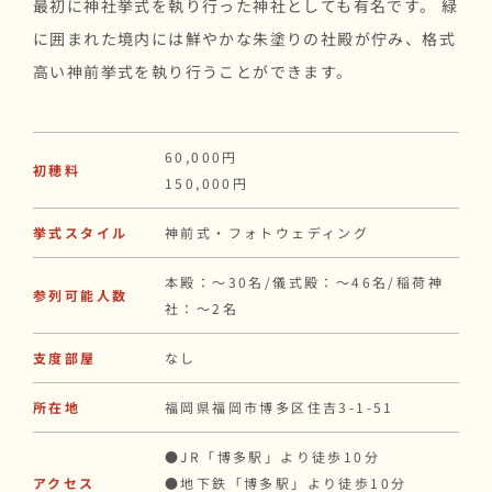
最初に神社挙式を執り行った神社としても有名です。 緑
に囲まれた境内には鮮やかな朱塗りの社殿が佇み、格式
高い神前挙式を執り行うことができます。
60,000円
初穂料
150,000円
挙式スタイル
神前式・フォトウェディング
本殿：〜30名/儀式殿：〜46名/稲荷神
参列可能人数
社：〜2名
支度部屋
なし
所在地
福岡県福岡市博多区住吉3-1-51
●JR「博多駅」より徒歩10分
アクセス
●地下鉄「博多駅」より徒歩10分