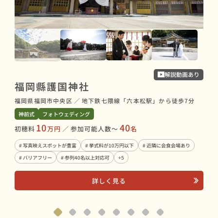
太
解説動画あり
福岡縣護国神社
福岡
福岡県福岡市中央区
／
地下鉄七隈線「六本松駅」から徒歩7分
神前
神前式
フォトウェディング
初穂
10
40
初穂料
万円
／
参加可能人数〜
名
# 
# 写真映えスポットが豊富
# 挙式料が10万円以下
# 近隣に会食会場あり
# 
# バリアフリー
# 参列40名以上対応可
+5
詳しく見る