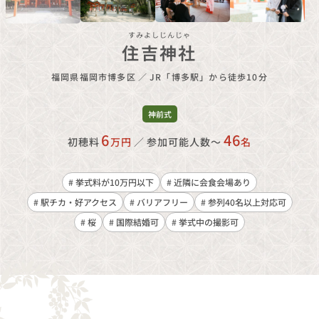
すみよしじんじゃ
住吉神社
福岡県福岡市博多区
／
JR「博多駅」から徒歩10分
神前式
6
46
初穂料
万円
／
参加可能人数〜
名
# 挙式料が10万円以下
# 近隣に会食会場あり
# 駅チカ・好アクセス
# バリアフリー
# 参列40名以上対応可
# 桜
# 国際結婚可
# 挙式中の撮影可