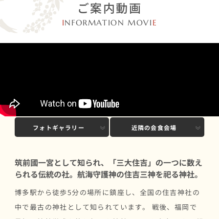
ご案内動画
I
NFORMATION MOVI
E
※一部最新の情報と異なる場合がございます
基本情報
おすすめポイント
フォトギャラリー
近隣の会食会場
筑前國一宮として知られ、「三大住吉」の一つに数え
られる伝統の社。航海守護神の住吉三神を祀る神社。
博多駅から徒歩5分の場所に鎮座し、全国の住吉神社の
中で最古の神社として知られています。 戦後、福岡で