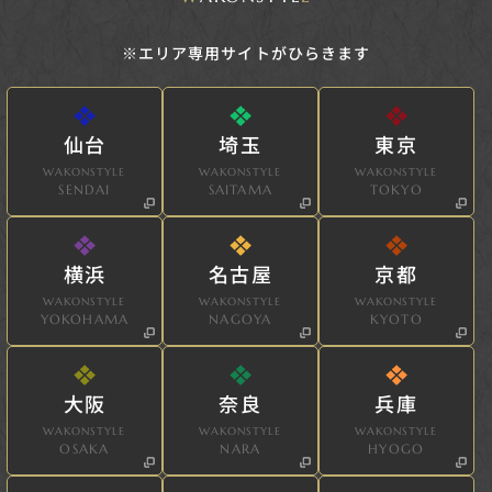
※エリア専用サイトがひらきます
仙台
埼玉
東京
WAKONSTYLE
WAKONSTYLE
WAKONSTYLE
SENDAI
SAITAMA
TOKYO
横浜
名古屋
京都
WAKONSTYLE
WAKONSTYLE
WAKONSTYLE
YOKOHAMA
NAGOYA
KYOTO
大阪
奈良
兵庫
WAKONSTYLE
WAKONSTYLE
WAKONSTYLE
OSAKA
NARA
HYOGO