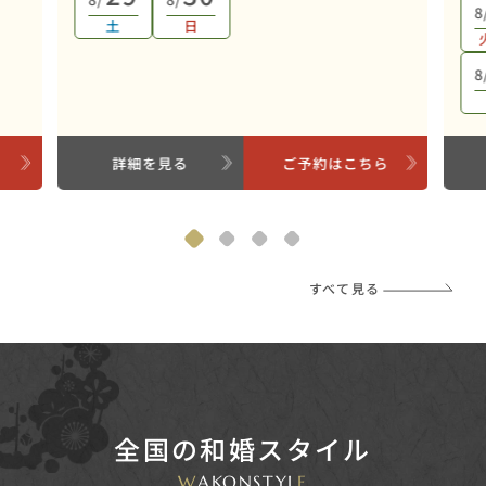
8
土
日
8
ら
詳細を見る
ご予約はこちら
すべて見る
全国の和婚スタイル
W
AKONSTYL
E