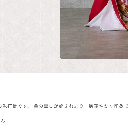
の色打掛です。 金の暈しが施されより一層華やかな印象
めん