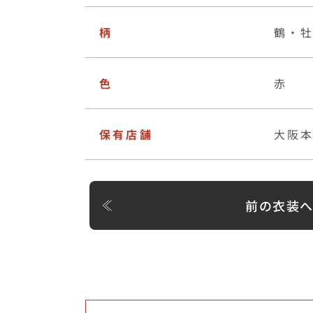
柄
鶴・
色
赤
保有店舗
大阪
前の衣装