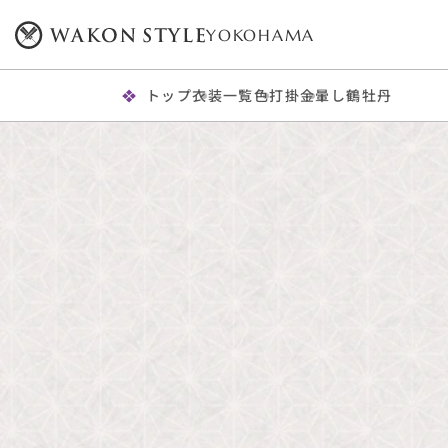
YOKOHAMA
トップ
衣装一覧
色打掛
金暈し鶴牡丹