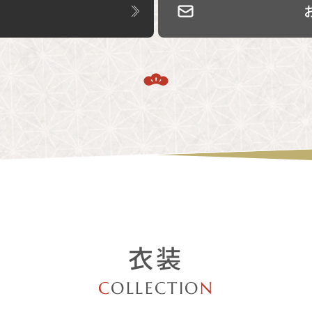
衣装
C
OLLECTIO
N