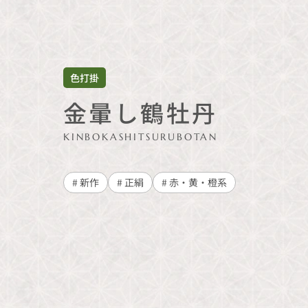
色打掛
金暈し鶴牡丹
KINBOKASHITSURUBOTAN
# 新作
# 正絹
# 赤・黄・橙系