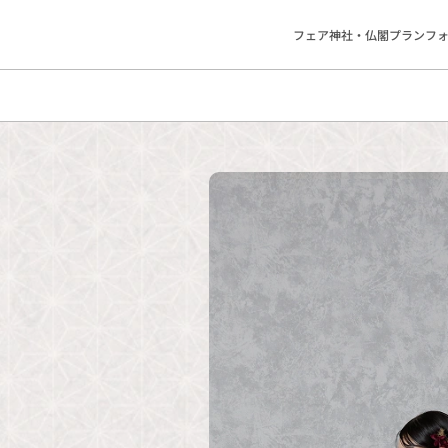
フェア
神社・仏閣
プラン
フ