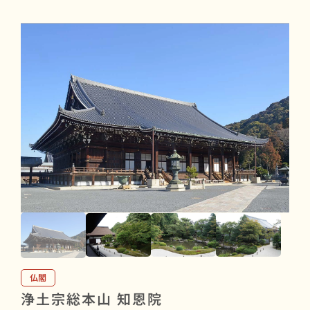
仏閣
浄土宗総本山 知恩院