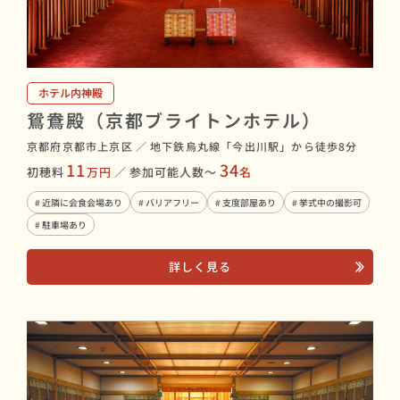
ホテル内神殿
鴛鴦殿（京都ブライトンホテル）
京都府京都市上京区
／
地下鉄烏丸線「今出川駅」から徒歩8分
11
34
初穂料
万円
／
参加可能人数〜
名
# 近隣に会食会場あり
# バリアフリー
# 支度部屋あり
# 挙式中の撮影可
# 駐車場あり
詳しく見る