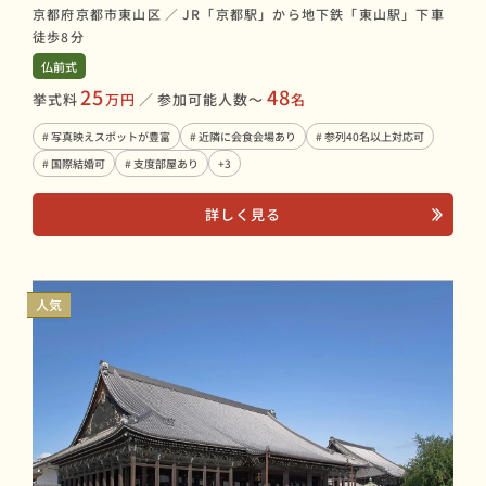
京都府京都市東山区
／
JR「京都駅」から地下鉄「東山駅」下車
徒歩8分
仏前式
25
48
挙式料
万円
／
参加可能人数〜
名
# 写真映えスポットが豊富
# 近隣に会食会場あり
# 参列40名以上対応可
# 国際結婚可
# 支度部屋あり
+3
詳しく見る
人気