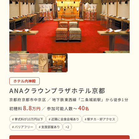
ホテル内神殿
ANAクラウンプラザホテル京都
京都府京都市中京区
／
地下鉄東西線「二条城前駅」から徒歩1分
8.8
40
初穂料
万円
／
参加可能人数〜
名
# 挙式料が10万円以下
# 近隣に会食会場あり
# 駅チカ・好アクセス
# バリアフリー
# 支度部屋あり
+2