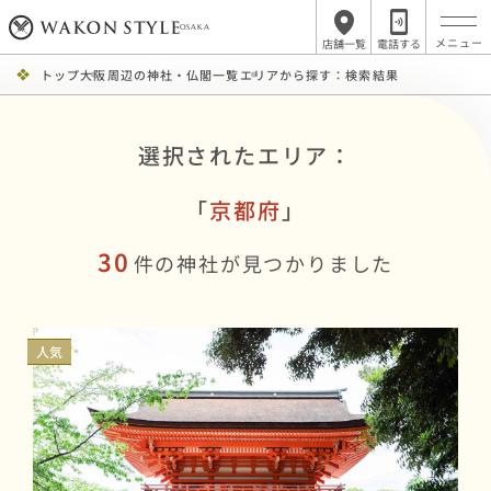
OSAKA
店舗一覧
電話する
トップ
大阪周辺の神社・仏閣一覧
エリアから探す：検索結果
選択されたエリア：
「
京都府
」
30
件の神社が見つかりました
人気