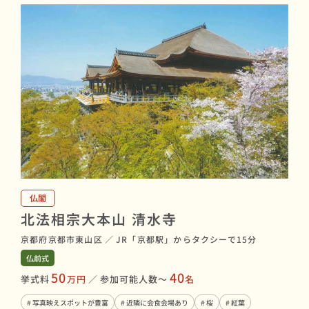
仏閣
北法相宗大本山 清水寺
京都府京都市東山区
／
JR「京都駅」からタクシーで15分
仏前式
50
40
挙式料
万円
／
参加可能人数〜
名
# 写真映えスポットが豊富
# 近隣に会食会場あり
# 桜
# 紅葉