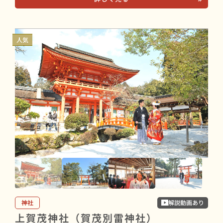
人気
神社
解説動画あり
上賀茂神社（賀茂別雷神社）