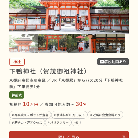
神社
解説動画あり
下鴨神社（賀茂御祖神社）
京都府京都市左京区
／
JR「京都駅」からバス20分「下鴨神社
前」下車徒歩1分
神前式
10
30
初穂料
万円
／
参加可能人数〜
名
# 写真映えスポットが豊富
# 挙式料が10万円以下
# 近隣に会食会場あり
# 駅チカ・好アクセス
# バリアフリー
+5
詳しく見る