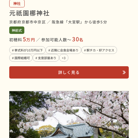
神社
元祇園梛神社
京都府京都市中京区
／
阪急線「大宮駅」から徒歩5分
神前式
5
30
初穂料
万円
／
参加可能人数〜
名
# 挙式料が10万円以下
# 近隣に会食会場あり
# 駅チカ・好アクセス
# 国際結婚可
# 支度部屋あり
+3
詳しく見る