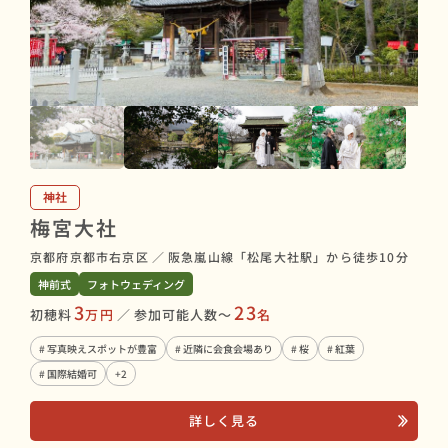
神社
梅宮大社
京都府京都市右京区
／
阪急嵐山線「松尾大社駅」から徒歩10分
神前式
フォトウェディング
3
23
初穂料
万円
／
参加可能人数〜
名
# 写真映えスポットが豊富
# 近隣に会食会場あり
# 桜
# 紅葉
# 国際結婚可
+2
詳しく見る