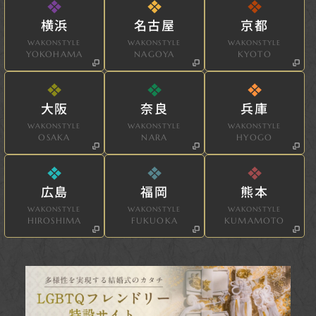
横浜
名古屋
京都
WAKONSTYLE
WAKONSTYLE
WAKONSTYLE
YOKOHAMA
NAGOYA
KYOTO
大阪
奈良
兵庫
WAKONSTYLE
WAKONSTYLE
WAKONSTYLE
OSAKA
NARA
HYOGO
広島
福岡
熊本
WAKONSTYLE
WAKONSTYLE
WAKONSTYLE
HIROSHIMA
FUKUOKA
KUMAMOTO