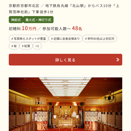
京都府京都市北区
／
地下鉄烏丸線「北山駅」からバス10分「上
賀茂神社前」下車徒歩1分
神前式
篝火式・神灯り式
10
48
初穂料
万円
／
参加可能人数〜
名
# 写真映えスポットが豊富
# 近隣に会食会場あり
# 参列40名以上対応可
# 桜
# 紅葉
+2
詳しく見る