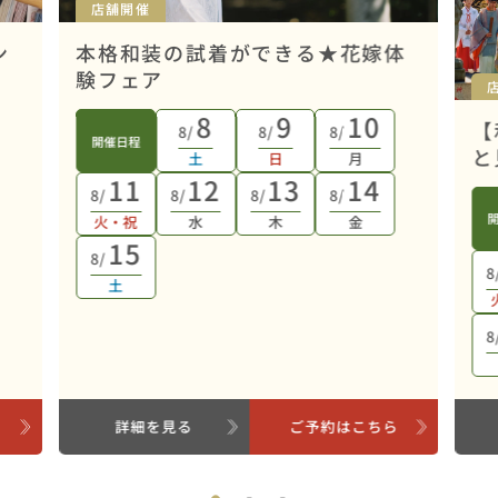
店舗開催
ン
本格和装の試着ができる★花嫁体
験フェア
8
9
10
【
8/
8/
8/
開催日程
と
土
日
月
11
12
13
14
8/
8/
8/
8/
火・祝
水
木
金
15
8/
8
土
8
ら
詳細を見る
ご予約はこちら