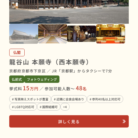
仏閣
龍谷山 本願寺（西本願寺）
京都府京都市下京区
／
JR「京都駅」からタクシーで7分
仏前式
フォトウェディング
15
48
挙式料
万円
／
参加可能人数〜
名
# 写真映えスポットが豊富
# 近隣に会食会場あり
# 参列40名以上対応可
# LGBTQ対応可
# 国際結婚可
+4
詳しく見る