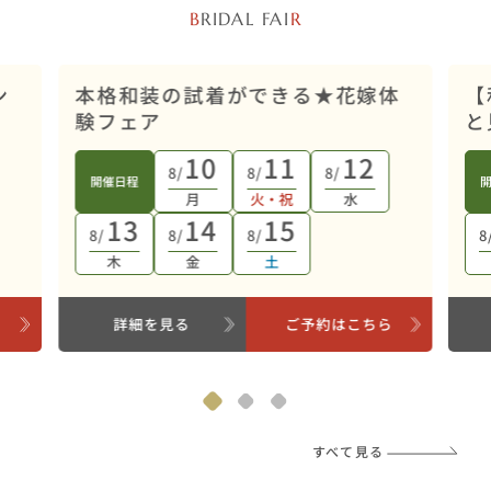
B
RIDAL FAI
R
店舗開催
ン
本格和装の試着ができる★花嫁体
【
験フェア
と
10
11
12
8/
8/
8/
開催日程
月
火・祝
水
13
14
15
8/
8/
8/
8
木
金
土
ら
詳細を見る
ご予約はこちら
すべて見る