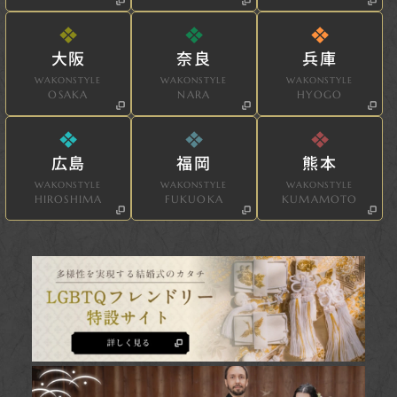
大阪
奈良
兵庫
WAKONSTYLE
WAKONSTYLE
WAKONSTYLE
OSAKA
NARA
HYOGO
広島
福岡
熊本
WAKONSTYLE
WAKONSTYLE
WAKONSTYLE
HIROSHIMA
FUKUOKA
KUMAMOTO