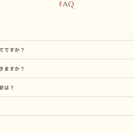
F
A
Q
でですか？
和婚スタイルのプラン料金とは別途必要です。
きますか？
た挙式まで対応可能です。
も可能ですので、お気軽にご相談ください。
ラマンによる撮影が可能です。
安は？
なカメラマンをご手配いたします。
案内します。
249,000円〜が目安です（挙式料150,000円～ ＋ プラン
、プラン料金とは別途必要です。
算に合わせたご提案が可能です。
。