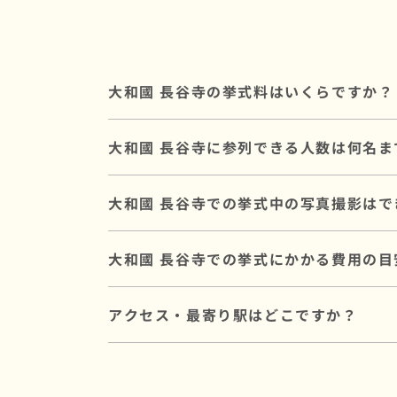
大和國 長谷寺の挙式料はいくらですか？
挙式料は150,000円～です。
大和國 長谷寺に参列できる人数は何名ま
仏閣に直接お納めいただく挙式のお礼で、
大和國 長谷寺には最大40名参列可能です。
大和國 長谷寺での挙式中の写真撮影はで
親族中心の挙式から、少人数の友人を含め
参列人数に合わせたプランや会場のご提案
はい、大和國 長谷寺では挙式中のプロカメ
大和國 長谷寺での挙式にかかる費用の目
和婚スタイルでは和装に特化した経験豊富
撮影プランについてはお打ち合わせ時にご
大和國 長谷寺での挙式にかかる基本費用は、合計
アクセス・最寄り駅はどこですか？
挙式料は仏閣に直接お納めいただく費用で
写真撮影や会食を含むプランもあり、ご予
近鉄大阪線「長谷寺駅」より徒歩15分。
近鉄大阪線「長谷寺駅」よりタクシーで7分