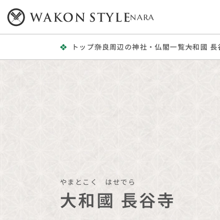
NARA
トップ
奈良周辺の神社・仏閣一覧
大和國 長
やまとこく はせでら
大和國 長谷寺