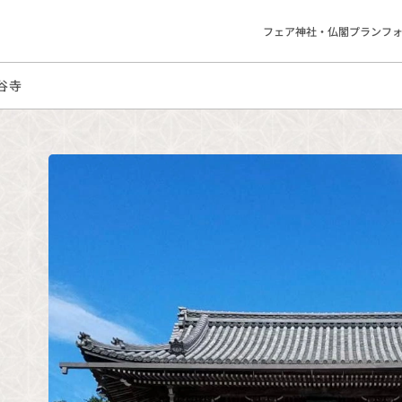
フェア
神社・仏閣
プラン
フ
谷寺