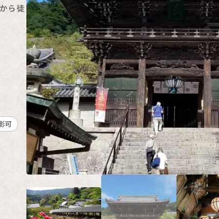
から徒
影可