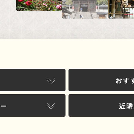
おす
リー
近隣