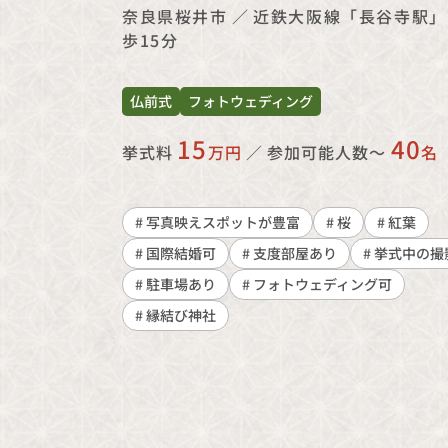
奈良県桜井市
／
近鉄大阪線「長谷寺駅」
歩15分
仏前式
フォトウェディング
15
40
挙式料
万円
／
参加可能人数〜
名
# 写真映えスポットが豊富
# 桜
# 紅葉
# 国際結婚可
# 支度部屋あり
# 挙式中の撮
# 駐車場あり
# フォトウェディング可
# 縁結び神社