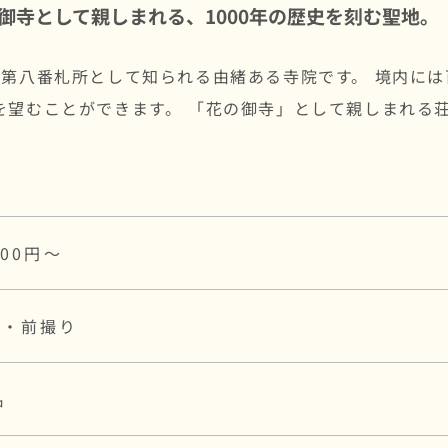
御寺として親しまれる、1000年の歴史を刻む聖地。
場第八番札所として知られる由緒ある寺院です。 境内に
を望むことができます。 「花の御寺」として親しまれる
000円～
式・前撮り
名