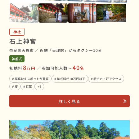
神社
石上神宮
奈良県天理市
／
近鉄「天理駅」からタクシー10分
神前式
8
40
初穂料
万円
／
参加可能人数〜
名
# 写真映えスポットが豊富
# 挙式料が10万円以下
# 駅チカ・好アクセス
# 桜
# 紅葉
+4
詳しく見る