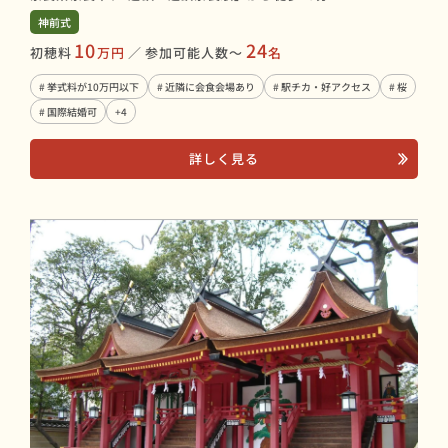
神前式
10
24
初穂料
万円
／
参加可能人数〜
名
# 挙式料が10万円以下
# 近隣に会食会場あり
# 駅チカ・好アクセス
# 桜
# 国際結婚可
+4
詳しく見る