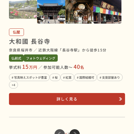
仏閣
大和國 長谷寺
奈良県桜井市
／
近鉄大阪線「長谷寺駅」から徒歩15分
仏前式
フォトウェディング
15
40
挙式料
万円
／
参加可能人数〜
名
# 写真映えスポットが豊富
# 桜
# 紅葉
# 国際結婚可
# 支度部屋あり
+4
詳しく見る