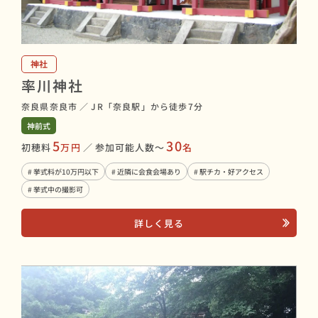
神社
率川神社
奈良県奈良市
／
JR「奈良駅」から徒歩7分
神前式
5
30
初穂料
万円
／
参加可能人数〜
名
# 挙式料が10万円以下
# 近隣に会食会場あり
# 駅チカ・好アクセス
# 挙式中の撮影可
詳しく見る