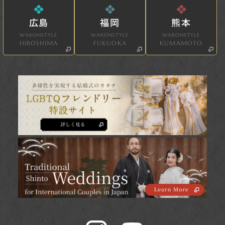
広島
福岡
熊本
WAKONSTYLE
WAKONSTYLE
WAKONSTYLE
HIROSHIMA
FUKUOKA
KUMAMOTO