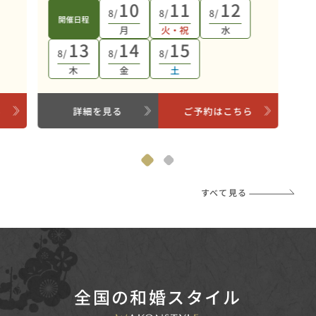
10
11
12
8/
8/
8/
開催日程
月
火・祝
水
13
14
15
8/
8/
8/
木
金
土
ら
詳細を見る
ご予約はこちら
すべて見る
全国の和婚スタイル