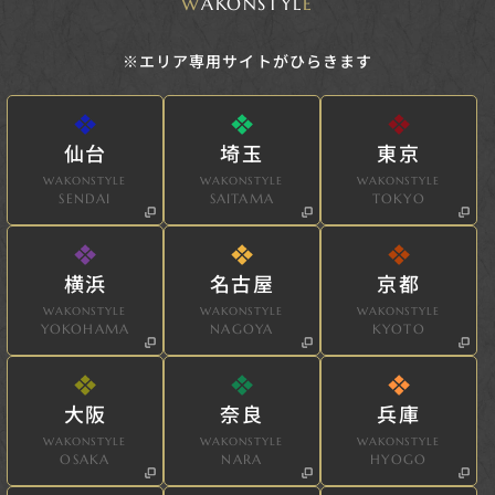
W
AKONSTYL
E
※エリア専用サイトがひらきます
仙台
埼玉
東京
WAKONSTYLE
WAKONSTYLE
WAKONSTYLE
SENDAI
SAITAMA
TOKYO
横浜
名古屋
京都
WAKONSTYLE
WAKONSTYLE
WAKONSTYLE
YOKOHAMA
NAGOYA
KYOTO
大阪
奈良
兵庫
WAKONSTYLE
WAKONSTYLE
WAKONSTYLE
OSAKA
NARA
HYOGO