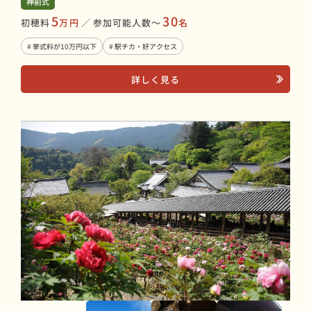
神前式
5
30
初穂料
万円
／
参加可能人数〜
名
# 挙式料が10万円以下
# 駅チカ・好アクセス
詳しく見る