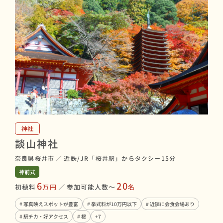
神社
談山神社
奈良県桜井市
／
近鉄/JR「桜井駅」からタクシー15分
神前式
6
20
初穂料
万円
／
参加可能人数〜
名
# 写真映えスポットが豊富
# 挙式料が10万円以下
# 近隣に会食会場あり
# 駅チカ・好アクセス
# 桜
+7