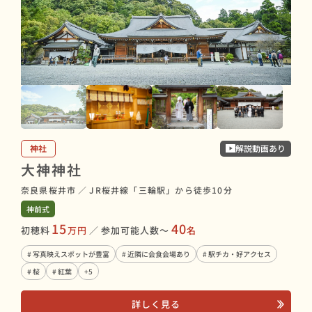
神社
解説動画あり
大神神社
奈良県桜井市
／
JR桜井線「三輪駅」から徒歩10分
神前式
15
40
初穂料
万円
／
参加可能人数〜
名
# 写真映えスポットが豊富
# 近隣に会食会場あり
# 駅チカ・好アクセス
# 桜
# 紅葉
+5
詳しく見る