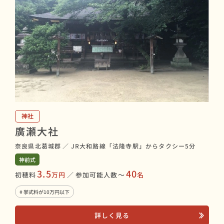
神社
廣瀬大社
奈良県北葛城郡
／
JR大和路線「法隆寺駅」からタクシー5分
神前式
3.5
40
初穂料
万円
／
参加可能人数〜
名
# 挙式料が10万円以下
詳しく見る