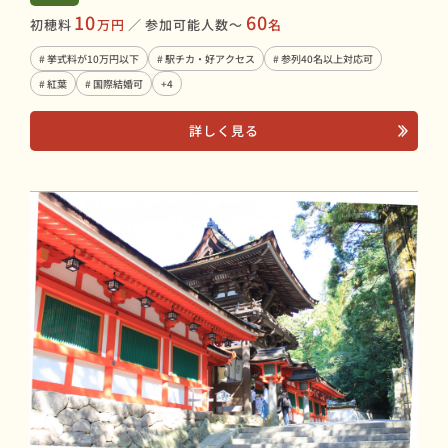
10
60
初穂料
万円
／
参加可能人数〜
名
# 挙式料が10万円以下
# 駅チカ・好アクセス
# 参列40名以上対応可
# 紅葉
# 国際結婚可
+4
詳しく見る