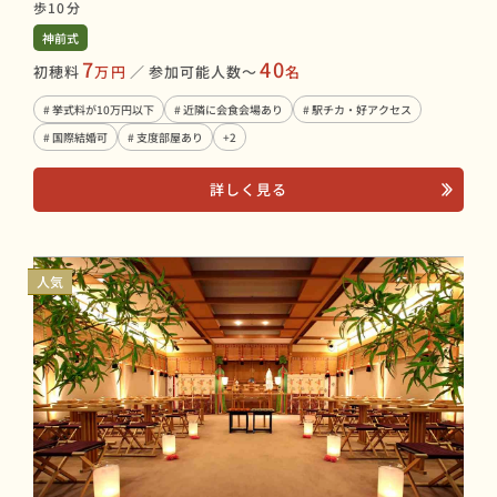
歩10分
神前式
7
40
初穂料
万円
／
参加可能人数〜
名
# 挙式料が10万円以下
# 近隣に会食会場あり
# 駅チカ・好アクセス
# 国際結婚可
# 支度部屋あり
+2
詳しく見る
人気