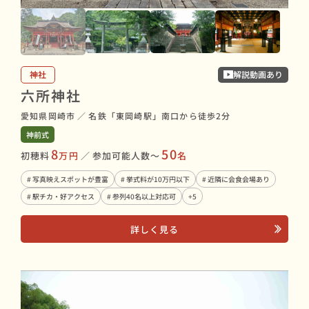
神社
解説動画あり
六所神社
愛知県岡崎市
／
名鉄「東岡崎駅」南口から徒歩2分
神前式
8
50
初穂料
万円
／
参加可能人数〜
名
# 写真映えスポットが豊富
# 挙式料が10万円以下
# 近隣に会食会場あり
# 駅チカ・好アクセス
# 参列40名以上対応可
+5
詳しく見る