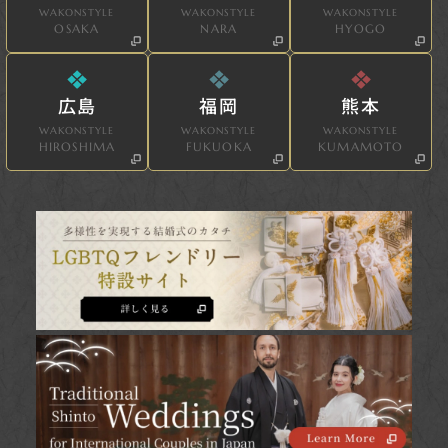
WAKONSTYLE
WAKONSTYLE
WAKONSTYLE
OSAKA
NARA
HYOGO
広島
福岡
熊本
WAKONSTYLE
WAKONSTYLE
WAKONSTYLE
HIROSHIMA
FUKUOKA
KUMAMOTO