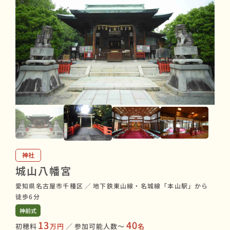
神社
城山八幡宮
愛知県名古屋市千種区
／
地下鉄東山線・名城線「本山駅」から
徒歩6分
神前式
13
40
初穂料
万円
／
参加可能人数〜
名