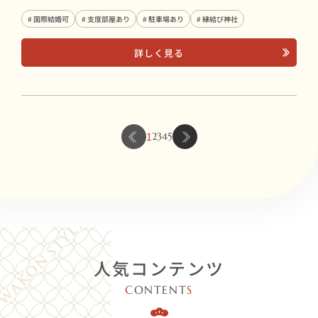
# 国際結婚可
# 支度部屋あり
# 駐車場あり
# 縁結び神社
詳しく見る
1
2
3
4
5
人気コンテンツ
C
ONTENT
S