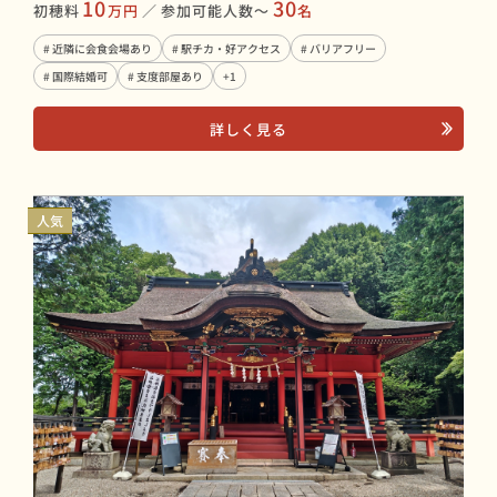
10
30
初穂料
万円
／
参加可能人数〜
名
# 近隣に会食会場あり
# 駅チカ・好アクセス
# バリアフリー
# 国際結婚可
# 支度部屋あり
+1
詳しく見る
人気