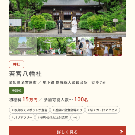
神社
若宮八幡社
愛知県名古屋市
／
地下鉄 鶴舞線大須観音駅 徒歩7分
神前式
15
100
初穂料
万円
／
参加可能人数〜
名
# 写真映えスポットが豊富
# 近隣に会食会場あり
# 駅チカ・好アクセス
# バリアフリー
# 参列40名以上対応可
+4
詳しく見る