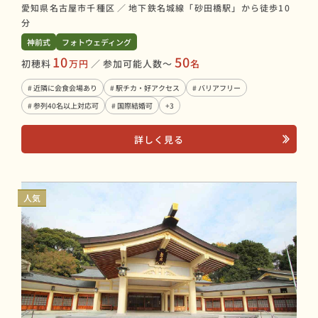
愛知県名古屋市千種区
／
地下鉄名城線「砂田橋駅」から徒歩10
分
神前式
フォトウェディング
10
50
初穂料
万円
／
参加可能人数〜
名
# 近隣に会食会場あり
# 駅チカ・好アクセス
# バリアフリー
# 参列40名以上対応可
# 国際結婚可
+3
詳しく見る
人気