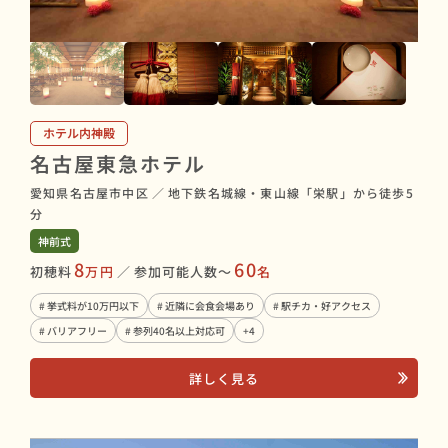
ホテル内神殿
名古屋東急ホテル
愛知県名古屋市中区
／
地下鉄名城線・東山線「栄駅」から徒歩5
分
神前式
8
60
初穂料
万円
／
参加可能人数〜
名
# 挙式料が10万円以下
# 近隣に会食会場あり
# 駅チカ・好アクセス
# バリアフリー
# 参列40名以上対応可
+4
詳しく見る