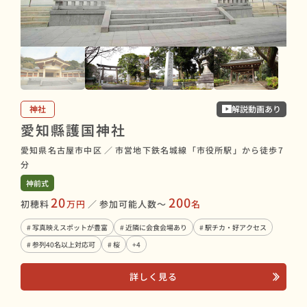
神社
解説動画あり
愛知縣護国神社
愛知県名古屋市中区
／
市営地下鉄名城線「市役所駅」から徒歩7
分
神前式
20
200
初穂料
万円
／
参加可能人数〜
名
# 写真映えスポットが豊富
# 近隣に会食会場あり
# 駅チカ・好アクセス
# 参列40名以上対応可
# 桜
+4
詳しく見る