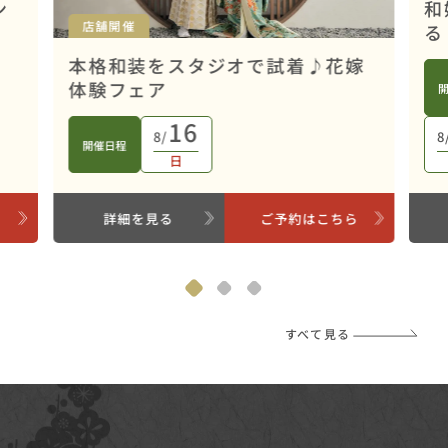
ン
和
店舗開催
る
本格和装をスタジオで試着♪花嫁
体験フェア
16
8/
8
開催日程
日
ら
詳細を見る
ご予約はこちら
すべて見る