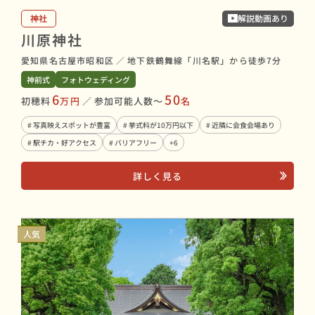
神社
解説動画あり
川原神社
愛知県名古屋市昭和区
／
地下鉄鶴舞線「川名駅」から徒歩7分
神前式
フォトウェディング
6
50
初穂料
万円
／
参加可能人数〜
名
# 写真映えスポットが豊富
# 挙式料が10万円以下
# 近隣に会食会場あり
# 駅チカ・好アクセス
# バリアフリー
+6
詳しく見る
人気