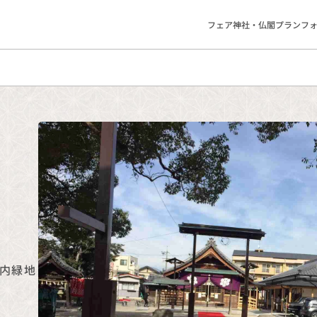
フェア
神社・仏閣
プラン
フ
内緑地