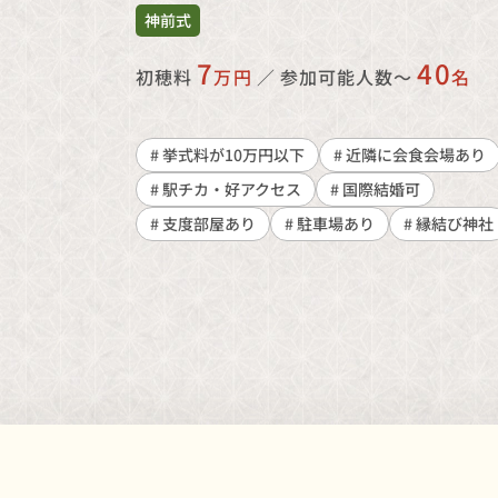
神前式
7
40
初穂料
万円
／
参加可能人数〜
名
# 挙式料が10万円以下
# 近隣に会食会場あり
# 駅チカ・好アクセス
# 国際結婚可
# 支度部屋あり
# 駐車場あり
# 縁結び神社