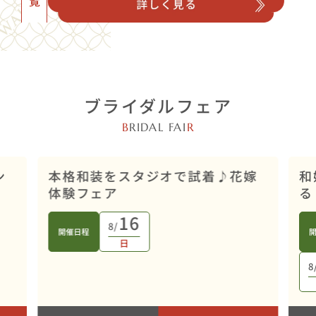
ブライダルフェア
B
RIDAL FAI
R
店舗開催
ン
本格和装をスタジオで試着♪花嫁
和
体験フェア
る
16
8/
開催日程
日
8