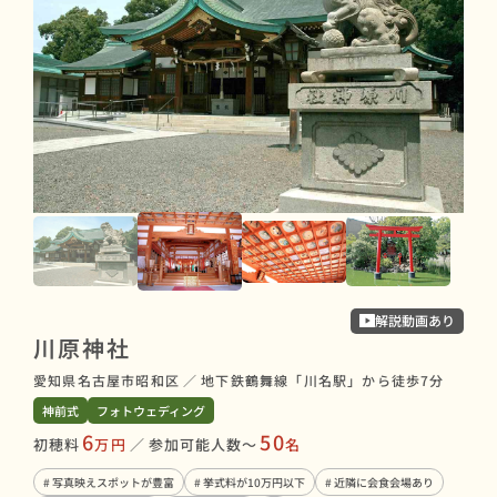
若
解説動画あり
川原神社
愛知
神前
愛知県名古屋市昭和区
／
地下鉄鶴舞線「川名駅」から徒歩7分
初穂
神前式
フォトウェディング
6
50
初穂料
万円
／
参加可能人数〜
名
# 
# 
# 写真映えスポットが豊富
# 挙式料が10万円以下
# 近隣に会食会場あり