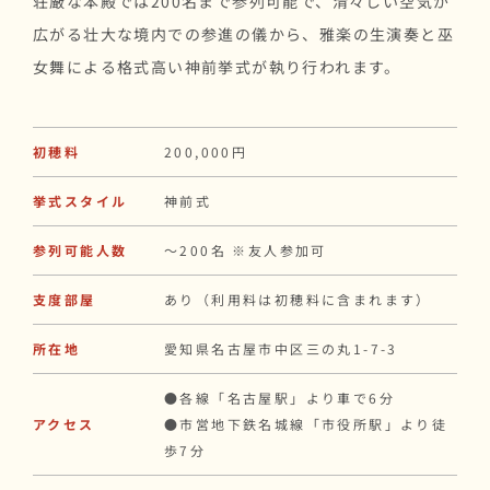
荘厳な本殿では200名まで参列可能で、清々しい空気が
広がる壮大な境内での参進の儀から、雅楽の生演奏と巫
女舞による格式高い神前挙式が執り行われます。
初穂料
200,000円
挙式スタイル
神前式
参列可能人数
〜200名 ※友人参加可
支度部屋
あり（利用料は初穂料に含まれます）
所在地
愛知県名古屋市中区三の丸1-7-3
●各線「名古屋駅」より車で6分
アクセス
●市営地下鉄名城線「市役所駅」より徒
歩7分