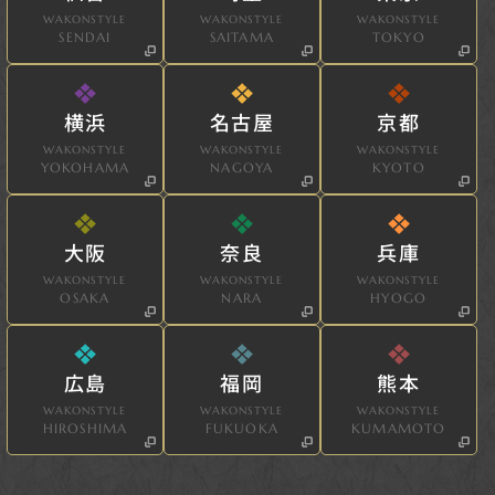
WAKONSTYLE
WAKONSTYLE
WAKONSTYLE
SENDAI
SAITAMA
TOKYO
横浜
名古屋
京都
WAKONSTYLE
WAKONSTYLE
WAKONSTYLE
YOKOHAMA
NAGOYA
KYOTO
大阪
奈良
兵庫
WAKONSTYLE
WAKONSTYLE
WAKONSTYLE
OSAKA
NARA
HYOGO
広島
福岡
熊本
WAKONSTYLE
WAKONSTYLE
WAKONSTYLE
HIROSHIMA
FUKUOKA
KUMAMOTO