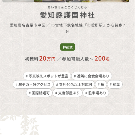
あいちけんごこくじんじゃ
愛知縣護国神社
愛知県名古屋市中区
／
市営地下鉄名城線「市役所駅」から徒歩7
分
神前式
20
200
初穂料
万円
／
参加可能人数〜
名
# 写真映えスポットが豊富
# 近隣に会食会場あり
# 駅チカ・好アクセス
# 参列40名以上対応可
# 桜
# 紅葉
# 国際結婚可
# 支度部屋あり
# 駐車場あり