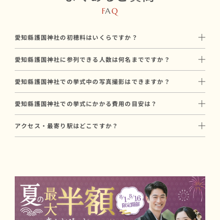
F
A
Q
愛知縣護国神社の初穂料はいくらですか？
初穂料は200,000円です。
愛知縣護国神社に参列できる人数は何名までですか？
神社に直接お納めいただく挙式のお礼で、和婚スタイルのプラン
愛知縣護国神社には最大200名 ※友人参加可参列可能です。
料金とは別途必要です。
愛知縣護国神社での挙式中の写真撮影はできますか？
ご友人も含めた中規模〜大規模の挙式にも対応しています。
愛知縣護国神社では挙式中の撮影には制限がございます。
参列人数に合わせたプランや会場のご提案も可能ですので、お気
愛知縣護国神社での挙式にかかる費用の目安は？
撮影を重視される方には、撮影条件に合った神社のご提案も可能
軽にご相談ください。
愛知縣護国神社での挙式にかかる基本費用は、合計299,000円〜
ですので、お気軽にご相談ください。
アクセス・最寄り駅はどこですか？
が目安です（初穂料200,000円 ＋ プラン料金99,000円〜）。
各線「名古屋駅」より車で6分。
初穂料は神社に直接お納めいただく費用で、プラン料金とは別途
市営地下鉄名城線「市役所駅」より徒歩7分。
必要です。
駐車場もございます。
写真撮影や会食を含むプランもあり、ご予算に合わせたご提案が
可能です。