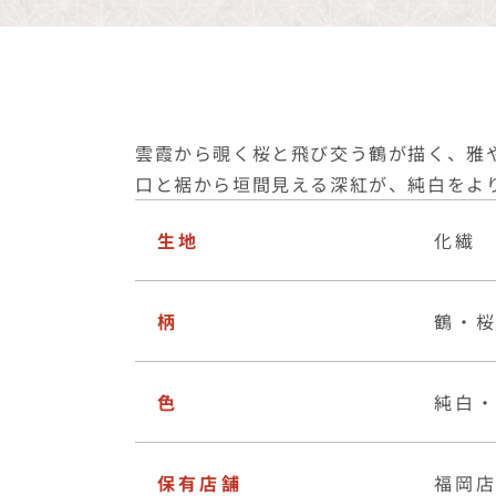
雲霞から覗く桜と飛び交う鶴が描く、雅
口と裾から垣間見える深紅が、純白をよ
生地
化繊
柄
鶴・
色
純白
保有店舗
福岡