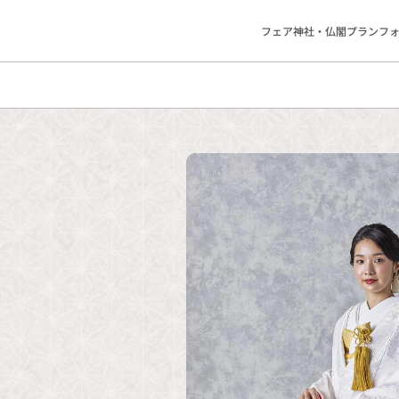
フェア
神社・仏閣
プラン
フ