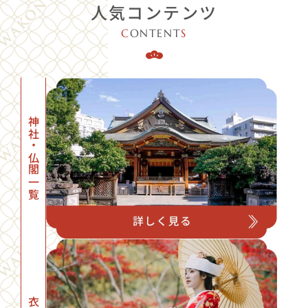
人気コンテンツ
・
星ヶ丘アートグレイスクラブ
：〜120名 / 18,700円〜（税込）
など
C
ONTENT
S
※その他、ご予算に合わせて最適な会場をご紹介します。
神社・仏閣一覧