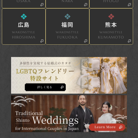
OSAKA
NARA
HYOGO
広島
福岡
熊本
WAKONSTYLE
WAKONSTYLE
WAKONSTYLE
HIROSHIMA
FUKUOKA
KUMAMOTO