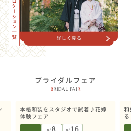
フォトロケーション一覧
ブライダルフェア
B
RIDAL FAI
R
店舗開催
ン
本格和装をスタジオで試着♪花嫁
和
体験フェア
る
8
16
8/
8/