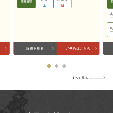
開催日程
土
日
8
8
ら
詳細を見る
ご予約はこちら
すべて見る