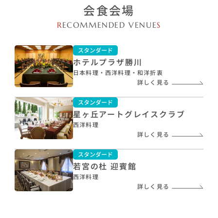
会食会場
R
ECOMMENDED VENUE
S
スタンダード
ホテルプラザ勝川
日本料理・西洋料理・和洋折衷
詳しく見る
スタンダード
星ヶ丘アートグレイスクラブ
西洋料理
詳しく見る
スタンダード
若宮の杜 迎賓館
西洋料理
詳しく見る