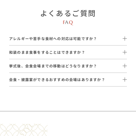
よくあるご質問
F
A
Q
アレルギーや苦手な食材への対応は可能ですか？
はい、ほぼ全ての提携会場で対応可能です。
和装のまま食事をすることはできますか？
はい、可能です。
【対応例】
挙式後、会食会場までの移動はどうなりますか？
提携会場では、和装のままお食事をお楽しみいただけます。
・特定のアレルギー食材除去
通常はタクシーでご移動いただいております。
・ご懐妊中の方への「生もの以外のメニュー」
会食・披露宴ができるおすすめの会場はありますか？
会場の距離や参列人数に応じて、ハイヤーや送迎バスのご手配も
はい、ございます。和婚スタイルが厳選した提携会場をご案内し
承っております（一部エリアを除く）。
招待状の返信で事前に把握し、シェフと調整いたします。
ています。
【提携会場の一例】
・
日本料理 庄庵
：〜40名 / 23,100円〜（税込）
・
神楽家
：〜38名 / 23,100円〜（税込）