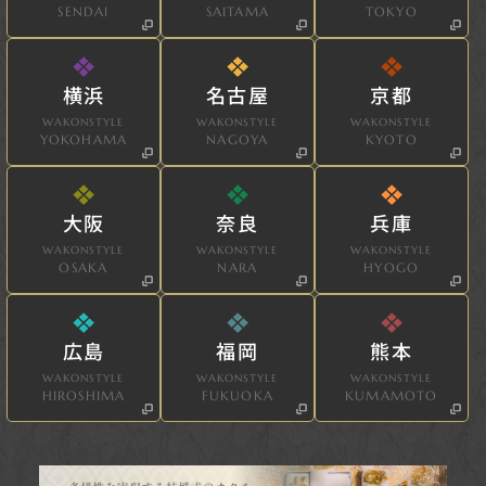
SENDAI
SAITAMA
TOKYO
横浜
名古屋
京都
WAKONSTYLE
WAKONSTYLE
WAKONSTYLE
YOKOHAMA
NAGOYA
KYOTO
大阪
奈良
兵庫
WAKONSTYLE
WAKONSTYLE
WAKONSTYLE
OSAKA
NARA
HYOGO
広島
福岡
熊本
WAKONSTYLE
WAKONSTYLE
WAKONSTYLE
HIROSHIMA
FUKUOKA
KUMAMOTO