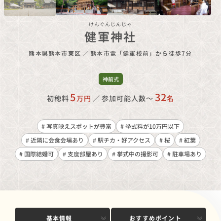
けんぐんじんじゃ
健軍神社
熊本県熊本市東区
／
熊本市電「健軍校前」から徒歩7分
神前式
5
32
初穂料
万円
／
参加可能人数〜
名
# 写真映えスポットが豊富
# 挙式料が10万円以下
# 近隣に会食会場あり
# 駅チカ・好アクセス
# 桜
# 紅葉
# 国際結婚可
# 支度部屋あり
# 挙式中の撮影可
# 駐車場あり
基本情報
おすすめポイント