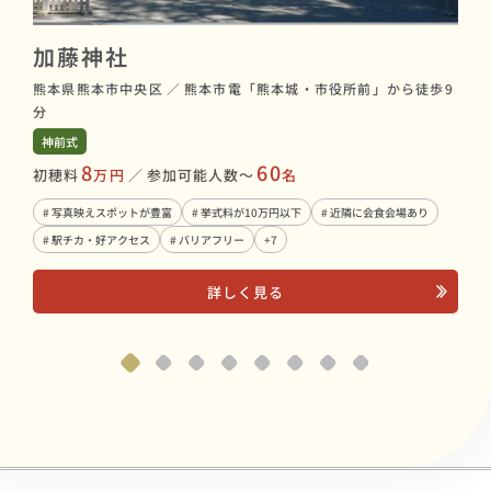
加藤神社
阿
熊本県熊本市中央区
／
熊本市電「熊本城・市役所前」から徒歩9
熊本
分
神前
神前式
初穂
8
60
初穂料
万円
／
参加可能人数〜
名
# 
# 写真映えスポットが豊富
# 挙式料が10万円以下
# 近隣に会食会場あり
# 
# 駅チカ・好アクセス
# バリアフリー
+7
詳しく見る