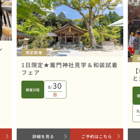
ン
限定開催
1日限定★竈門神社見学＆和装試着
【
フェア
と
30
8/
開催日程
日
8
ら
詳細を見る
ご予約はこちら