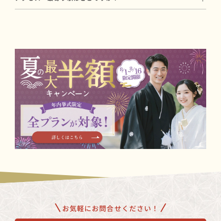
です（初穂料50,000円 ＋ プラン料金99,000円〜）。
いたします。
熊本市電「健軍校前」より徒歩7分。
初穂料は神社に直接お納めいただく費用で、プラン料金とは別途
撮影プランについてはお打ち合わせ時にご案内します。
駐車場もございます。
必要です。
写真撮影や会食を含むプランもあり、ご予算に合わせたご提案が
可能です。
お気軽にお問合せください！