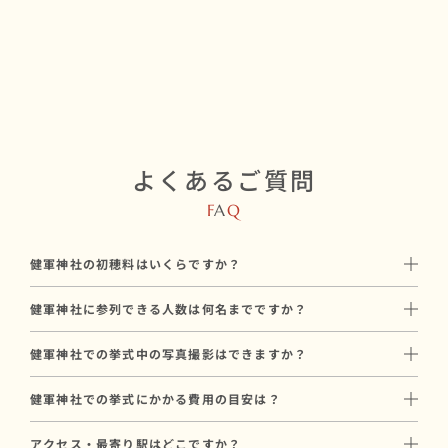
よくあるご質問
F
A
Q
健軍神社の初穂料はいくらですか？
初穂料は50,000円です。
健軍神社に参列できる人数は何名までですか？
神社に直接お納めいただく挙式のお礼で、和婚スタイルのプラン
健軍神社には最大32名参列可能です。
料金とは別途必要です。
健軍神社での挙式中の写真撮影はできますか？
親族中心の挙式から、少人数の友人を含めた挙式まで対応可能で
はい、健軍神社では挙式中のプロカメラマンによる撮影が可能で
す。
健軍神社での挙式にかかる費用の目安は？
す。
参列人数に合わせたプランや会場のご提案も可能ですので、お気
健軍神社での挙式にかかる基本費用は、合計149,000円〜が目安
和婚スタイルでは和装に特化した経験豊富なカメラマンをご手配
軽にご相談ください。
アクセス・最寄り駅はどこですか？